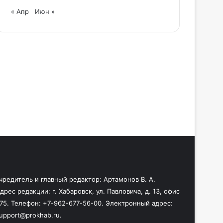
« Апр
Июн »
чредитель и главный редактор: Артамонов В. А.
дрес редакции: г. Хабаровск, ул. Павловича, д. 13, офис
75. Телефон: +7-962-677-56-00. Электронный адрес:
upport@prokhab.ru.