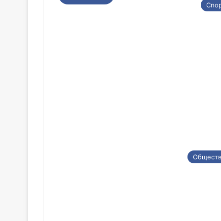
Спо
Общест