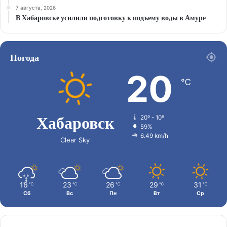
7 августа, 2026
В Хабаровске усилили подготовку к подъему воды в Амуре
Погода
20
℃
Хабаровск
20º - 10º
59%
6.49 km/h
Clear Sky
16
23
26
29
31
℃
℃
℃
℃
℃
Сб
Вс
Пн
Вт
Ср