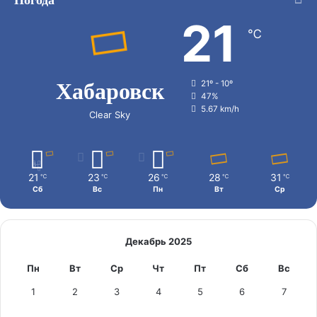
21
℃
Хабаровск
21º - 10º
47%
5.67 km/h
Clear Sky
21
23
26
28
31
℃
℃
℃
℃
℃
Сб
Вс
Пн
Вт
Ср
Декабрь 2025
Пн
Вт
Ср
Чт
Пт
Сб
Вс
1
2
3
4
5
6
7