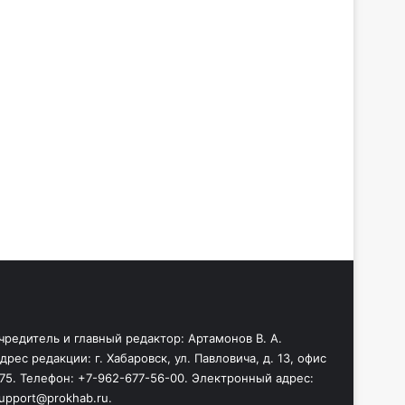
чредитель и главный редактор: Артамонов В. А.
дрес редакции: г. Хабаровск, ул. Павловича, д. 13, офис
75. Телефон: +7-962-677-56-00. Электронный адрес:
upport@prokhab.ru.