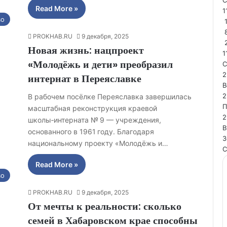
Read More »
1
во
1
PROKHAB.RU
9 декабря, 2025
Новая жизнь: нацпроект
1
«Молодёжь и дети» преобразил
С
2
интернат в Переяславке
В
2
В рабочем посёлке Переяславка завершилась
П
масштабная реконструкция краевой
2
школы‑интерната № 9 — учреждения,
В
основанного в 1961 году. Благодаря
3
национальному проекту «Молодёжь и…
С
Read More »
во
PROKHAB.RU
9 декабря, 2025
От мечты к реальности: сколько
семей в Хабаровском крае способны