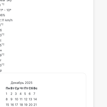
℃
1
1º - 10º
86%
2.11 km/h
℃
1
б
℃
3
с
℃
5
н
℃
9
т
℃
0
р
Декабрь 2025
Пн
Вт
Ср
Чт
Пт
Сб
Вс
1
2
3
4
5
6
7
8
9
10
11
12
13
14
15
16
17
18
19
20
21