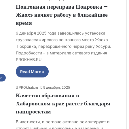
Понтонная переправа Покровка –
Жаохэ начнет работу в ближайшее
время
9 декабря 2025 года завершилась установка
грузопассажирского понтонного моста Жаохэ –
Покровка, переброшенного через реку Уссури.
Подробности – в материале сетевого издания
PROKHAB.RU.
Read More »
во
PROkhab.ru
9 декабря, 2025
Качество образования в
Хабаровском крае растет благодаря
нацпроектам
В частности, в регионе активно ремонтируют и
строят учебные и дошкольные заведения, а