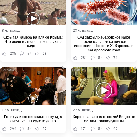
8 ч. назад
23 ч. назад
Скрытая камера на пляже Крыма:
Суд закрыл хабаровское кафе
Что люди вытворяют, когда их не
после вспышки кишечной
видят...
инфекции - Новости Хабаровска и
Хабаровского края
235
54
68
281
54
71
i
i
12 ч. назад
22 ч. назад
Ролик длится несколько секунд, а
Королева вагона отожгла! Видео не
смеяться вы будете долго
оставит равнодушным
294
54
57
171
54
62