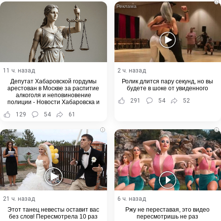
i
11 ч. назад
2 ч. назад
Депутат Хабаровской гордумы
Ролик длится пару секунд, но вы
арестован в Москве за распитие
будете в шоке от увиденного
алкоголя и неповиновение
291
54
52
полиции - Новости Хабаровска и
Хабаровского края
129
54
61
i
i
21 ч. назад
6 ч. назад
Этот танец невесты оставит вас
Ржу не переставая, это видео
без слов! Пересмотрела 10 раз
пересмотришь не раз