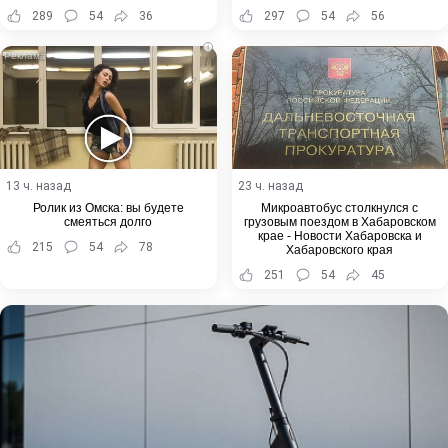
289
54
36
297
54
56
i
13 ч. назад
23 ч. назад
Ролик из Омска: вы будете
Микроавтобус столкнулся с
смеяться долго
грузовым поездом в Хабаровском
крае - Новости Хабаровска и
215
54
78
Хабаровского края
251
54
45