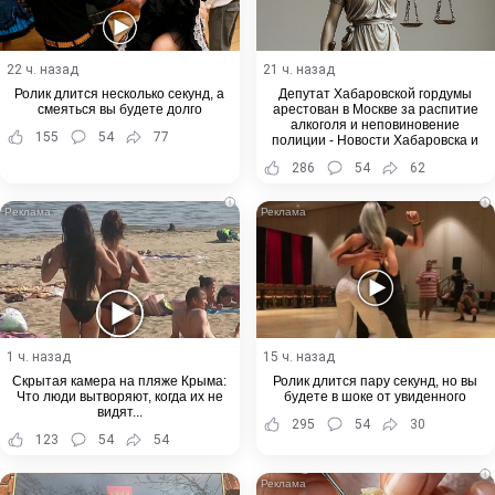
22 ч. назад
21 ч. назад
Ролик длится несколько секунд, а
Депутат Хабаровской гордумы
смеяться вы будете долго
арестован в Москве за распитие
алкоголя и неповиновение
155
54
77
полиции - Новости Хабаровска и
Хабаровского края
286
54
62
i
i
1 ч. назад
15 ч. назад
Скрытая камера на пляже Крыма:
Ролик длится пару секунд, но вы
Что люди вытворяют, когда их не
будете в шоке от увиденного
видят...
295
54
30
123
54
54
i