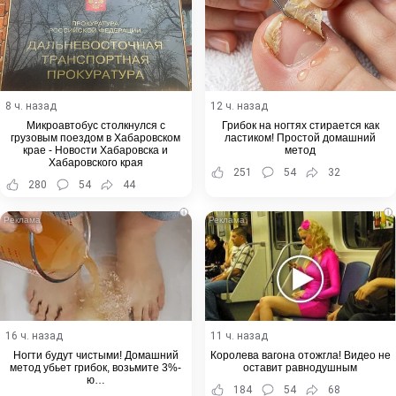
8 ч. назад
12 ч. назад
Микроавтобус столкнулся с
Грибок на ногтях стирается как
грузовым поездом в Хабаровском
ластиком! Простой домашний
крае - Новости Хабаровска и
метод
Хабаровского края
251
54
32
280
54
44
i
i
16 ч. назад
11 ч. назад
Ногти будут чистыми! Домашний
Королева вагона отожгла! Видео не
метод убьет грибок, возьмите 3%-
оставит равнодушным
ю…
184
54
68