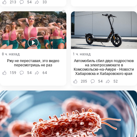
213
54
33
i
8 ч. назад
1 ч. назад
Ржу не переставая, это видео
Автомобиль сбил двух подростков
пересмотришь не раз
на электросамокате в
Комсомольске-на-Амуре - Новости
159
54
64
Хабаровска и Хабаровского края
205
54
52