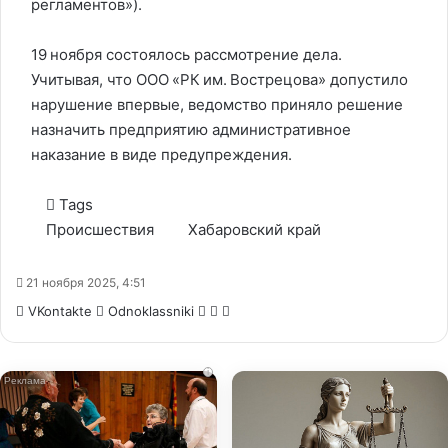
регламентов»).
19 ноября состоялось рассмотрение дела.
Учитывая, что ООО «РК им. Вострецова» допустило
нарушение впервые, ведомство приняло решение
назначить предприятию административное
наказание в виде предупреждения.
Tags
Происшествия
Хабаровский край
21 ноября 2025, 4:51
WhatsApp
Telegram
Share
VKontakte
Odnoklassniki
via
Email
i