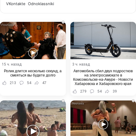
WhatsApp
Telegram
Share
VKontakte
Odnoklassniki
via
Email
i
15 ч. назад
3 ч. назад
Ролик длится несколько секунд, а
Автомобиль сбил двух подростков
смеяться вы будете долго
на электросамокате в
Комсомольске-на-Амуре - Новости
213
54
47
Хабаровска и Хабаровского края
279
54
39
i
i