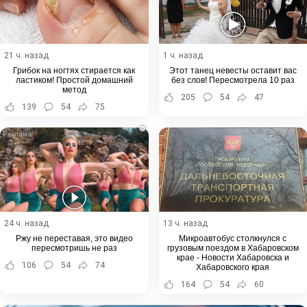
21 ч. назад
1 ч. назад
Грибок на ногтях стирается как
Этот танец невесты оставит вас
ластиком! Простой домашний
без слов! Пересмотрела 10 раз
метод
205
54
47
139
54
75
i
24 ч. назад
13 ч. назад
Ржу не переставая, это видео
Микроавтобус столкнулся с
пересмотришь не раз
грузовым поездом в Хабаровском
крае - Новости Хабаровска и
106
54
74
Хабаровского края
164
54
60