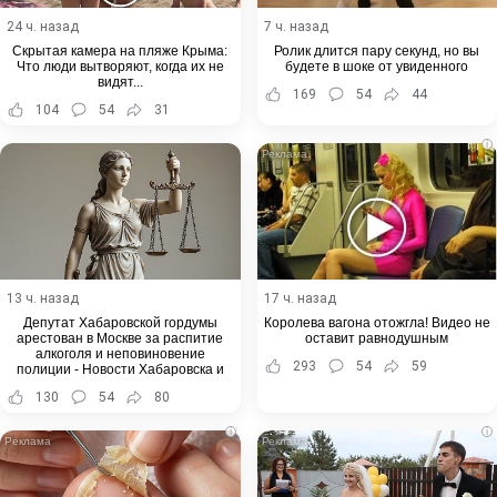
24 ч. назад
7 ч. назад
Скрытая камера на пляже Крыма:
Ролик длится пару секунд, но вы
Что люди вытворяют, когда их не
будете в шоке от увиденного
видят...
169
54
44
104
54
31
i
13 ч. назад
17 ч. назад
Депутат Хабаровской гордумы
Королева вагона отожгла! Видео не
арестован в Москве за распитие
оставит равнодушным
алкоголя и неповиновение
293
54
59
полиции - Новости Хабаровска и
Хабаровского края
130
54
80
i
i