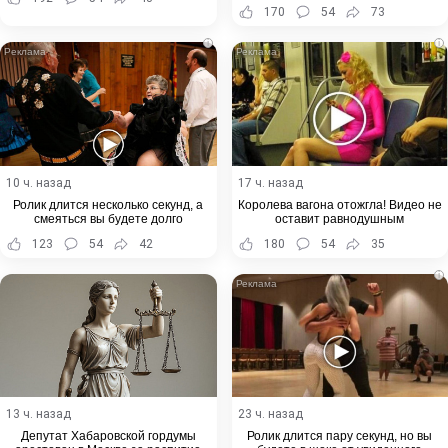
170
54
73
i
i
10 ч. назад
17 ч. назад
Ролик длится несколько секунд, а
Королева вагона отожгла! Видео не
смеяться вы будете долго
оставит равнодушным
123
54
42
180
54
35
i
13 ч. назад
23 ч. назад
Депутат Хабаровской гордумы
Ролик длится пару секунд, но вы