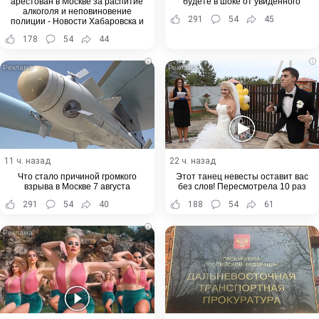
арестован в Москве за распитие
будете в шоке от увиденного
алкоголя и неповиновение
291
54
45
полиции - Новости Хабаровска и
Хабаровского края
178
54
44
i
i
11 ч. назад
22 ч. назад
Что стало причиной громкого
Этот танец невесты оставит вас
взрыва в Москве 7 августа
без слов! Пересмотрела 10 раз
291
54
40
188
54
61
i