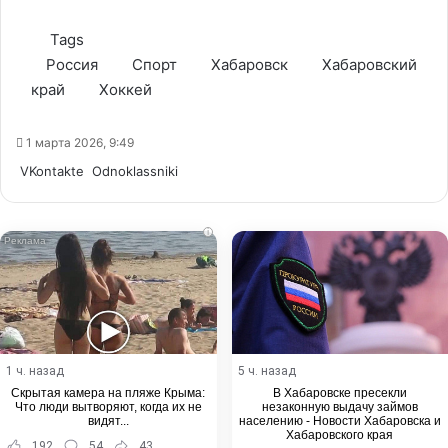
Tags
Россия
Спорт
Хабаровск
Хабаровский
край
Хоккей
1 марта 2026, 9:49
WhatsApp
Telegram
Share
VKontakte
Odnoklassniki
via
Email
i
1 ч. назад
5 ч. назад
Скрытая камера на пляже Крыма:
В Хабаровске пресекли
Что люди вытворяют, когда их не
незаконную выдачу займов
видят...
населению - Новости Хабаровска и
Хабаровского края
192
54
43