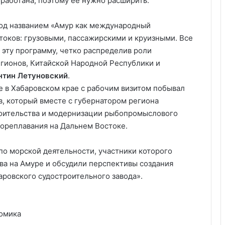
работана, поэтому ее нужно расширить.
под названием «Амур как международный
токов: грузовыми, пассажирскими и круизными. Все
эту программу, четко распределив роли
егионов, Китайской Народной Республики и
нтин Летуновский
.
ре в Хабаровском крае с рабочим визитом побывал
, который вместе с губернатором региона
ительства и модернизации рыбопромыслового
мореплавания на Дальнем Востоке.
 по морской деятельности, участники которого
ва на Амуре и обсудили перспективы создания
аровского судостроительного завода».
омика