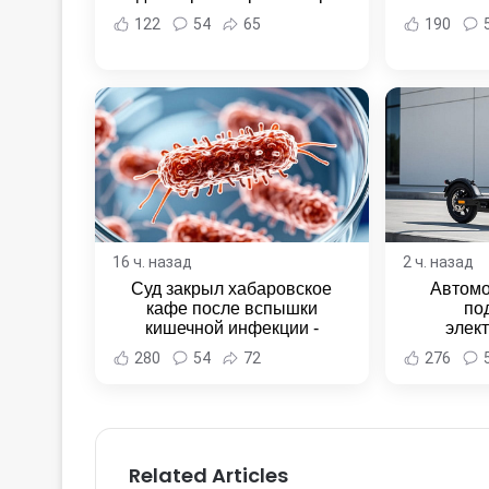
122
54
65
190
16 ч. назад
2 ч. назад
Суд закрыл хабаровское
Автомо
кафе после вспышки
по
кишечной инфекции -
элек
Новости Хабаровска и
Комсомо
280
54
72
276
Хабаровского края
Новост
Хаба
Related Articles