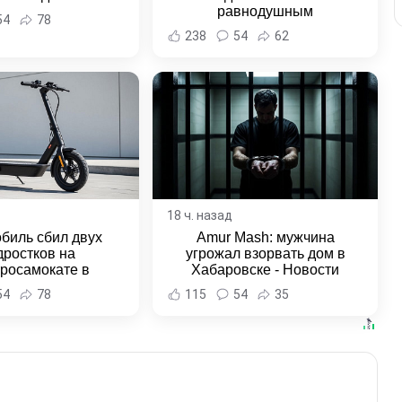
равнодушным
54
78
238
54
62
18 ч. назад
биль сбил двух
Amur Mash: мужчина
дростков на
угрожал взорвать дом в
тросамокате в
Хабаровске - Новости
льске-на-Амуре -
Хабаровска и Хабаровского
54
78
115
54
35
и Хабаровска и
края
ровского края