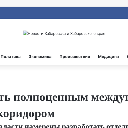
Политика
Экономика
Происшествия
Медицина
ать полноценным межд
коридором
власти намерены разработать отде