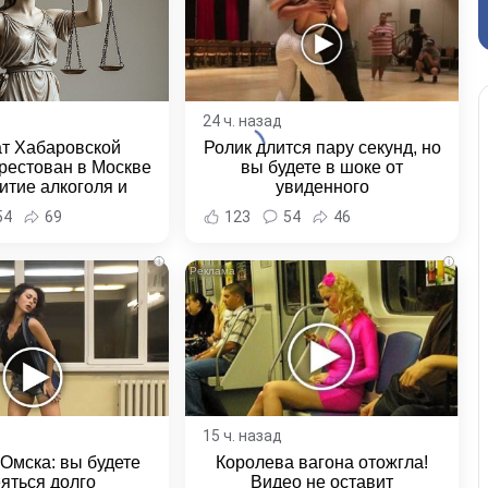
24 ч. назад
ат Хабаровской
Ролик длится пару секунд, но
рестован в Москве
вы будете в шоке от
итие алкоголя и
увиденного
овение полиции -
54
69
123
54
46
и Хабаровска и
ровского края
i
i
15 ч. назад
 Омска: вы будете
Королева вагона отожгла!
яться долго
Видео не оставит