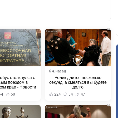
i
6 ч. назад
обус столкнулся с
Ролик длится несколько
вым поездом в
секунд, а смеяться вы будете
ом крае - Новости
долго
ка и Хабаровского
54
50
224
54
47
края
i