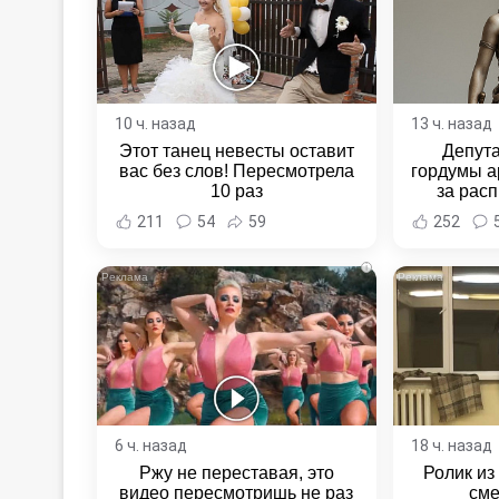
10 ч. назад
13 ч. назад
Этот танец невесты оставит
Депут
вас без слов! Пересмотрела
гордумы а
10 раз
за расп
неповин
211
54
59
252
Новост
Хаба
i
6 ч. назад
18 ч. назад
Ржу не переставая, это
Ролик из
видео пересмотришь не раз
сме