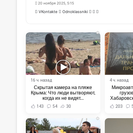
20 ноября 2025, 5:15
WhatsApp
Telegram
Share
VKontakte
Odnoklassniki
via
Email
i
16 ч. назад
4 ч. назад
Скрытая камера на пляже
Микроавт
Крыма: Что люди вытворяют,
грузо
когда их не видят...
Хабаровск
Хабаровс
143
54
30
203
i