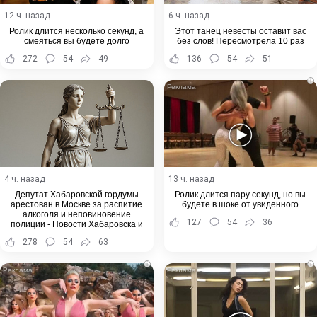
12 ч. назад
6 ч. назад
Ролик длится несколько секунд, а
Этот танец невесты оставит вас
смеяться вы будете долго
без слов! Пересмотрела 10 раз
272
54
49
136
54
51
i
4 ч. назад
13 ч. назад
Депутат Хабаровской гордумы
Ролик длится пару секунд, но вы
арестован в Москве за распитие
будете в шоке от увиденного
алкоголя и неповиновение
127
54
36
полиции - Новости Хабаровска и
Хабаровского края
278
54
63
i
i