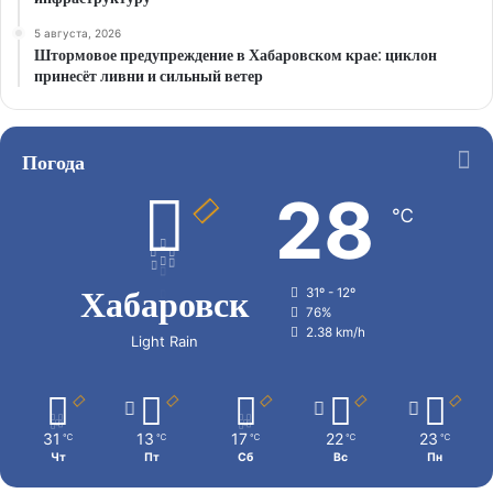
5 августа, 2026
Штормовое предупреждение в Хабаровском крае: циклон
принесёт ливни и сильный ветер
Погода
28
℃
Хабаровск
31º - 12º
76%
2.38 km/h
Light Rain
31
13
17
22
23
℃
℃
℃
℃
℃
Чт
Пт
Сб
Вс
Пн