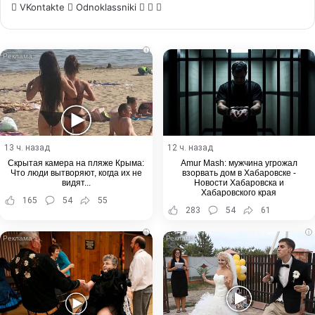
WhatsApp
Telegram
Share
VKontakte
Odnoklassniki
via
Email
i
13 ч. назад
12 ч. назад
Скрытая камера на пляже Крыма:
Amur Mash: мужчина угрожал
Что люди вытворяют, когда их не
взорвать дом в Хабаровске -
видят...
Новости Хабаровска и
Хабаровского края
165
54
55
283
54
61
i
i