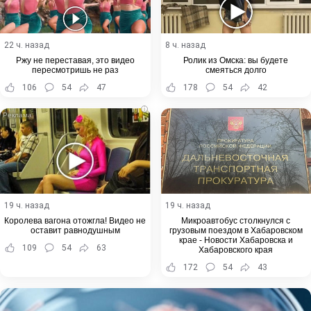
22 ч. назад
8 ч. назад
Ржу не переставая, это видео
Ролик из Омска: вы будете
пересмотришь не раз
смеяться долго
106
54
47
178
54
42
i
19 ч. назад
19 ч. назад
Королева вагона отожгла! Видео не
Микроавтобус столкнулся с
оставит равнодушным
грузовым поездом в Хабаровском
крае - Новости Хабаровска и
109
54
63
Хабаровского края
172
54
43