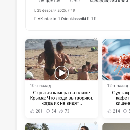
Общество
СВО
Хабаровский край
25 февраля 2025, 7:49
WhatsApp
Telegram
Share
VKontakte
Odnoklassniki
via
Email
i
10 ч. назад
12 ч. назад
Скрытая камера на пляже
Суд зак
Крыма: Что люди вытворяют,
кафе 
когда их не видят...
кишеч
Новост
201
54
73
214
Хаба
i