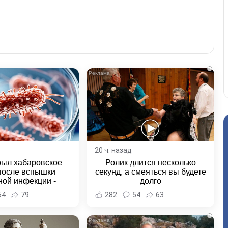
i
20 ч. назад
рыл хабаровское
Ролик длится несколько
после вспышки
секунд, а смеяться вы будете
ной инфекции -
долго
и Хабаровска и
54
79
282
54
63
ровского края
i