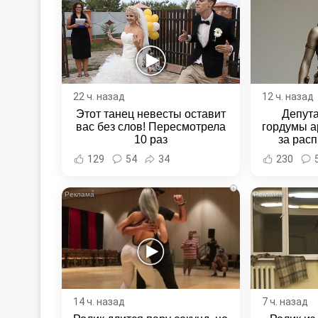
22 ч. назад
12 ч. назад
Этот танец невесты оставит
Депут
вас без слов! Пересмотрела
гордумы а
10 раз
за расп
неповин
129
54
34
230
Новост
Хаба
i
14 ч. назад
7 ч. назад