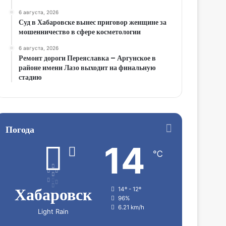
6 августа, 2026
Суд в Хабаровске вынес приговор женщине за
мошенничество в сфере косметологии
6 августа, 2026
Ремонт дороги Переяславка – Аргунское в
районе имени Лазо выходит на финальную
стадию
Погода
14
℃
Хабаровск
14º - 12º
96%
6.21 km/h
Light Rain