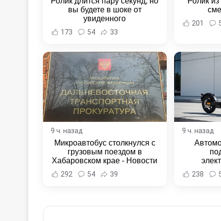
Ролик длится пару секунд, но
Ролик из
вы будете в шоке от
сме
увиденного
201
173
54
33
9 ч. назад
9 ч. назад
Микроавтобус столкнулся с
Автомо
грузовым поездом в
по
Хабаровском крае - Новости
элек
Хабаровска и Хабаровского
Комсомо
292
54
39
238
края
Новост
Хаба