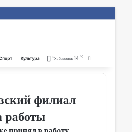
℃
14
Search for
Спорт
Культура
Хабаровск
овский филиал
а работы
же принял в работу