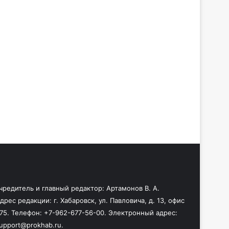
чредитель и главный редактор: Артамонов В. А.
дрес редакции: г. Хабаровск, ул. Павловича, д. 13, офис
75. Телефон: +7-962-677-56-00. Электронный адрес:
upport@prokhab.ru.