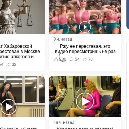
8 ч. назад
ат Хабаровской
Ржу не переставая, это
рестован в Москве
видео пересмотришь не раз
итие алкоголя и
230
54
70
овение полиции -
54
33
и Хабаровска и
ровского края
i
i
18 ч. назад