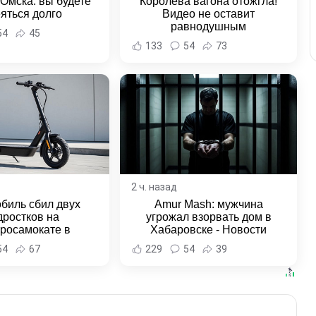
 Омска: вы будете
Королева вагона отожгла!
яться долго
Видео не оставит
равнодушным
54
45
133
54
73
2 ч. назад
биль сбил двух
Amur Mash: мужчина
дростков на
угрожал взорвать дом в
тросамокате в
Хабаровске - Новости
льске-на-Амуре -
Хабаровска и Хабаровского
54
67
229
54
39
и Хабаровска и
края
ровского края