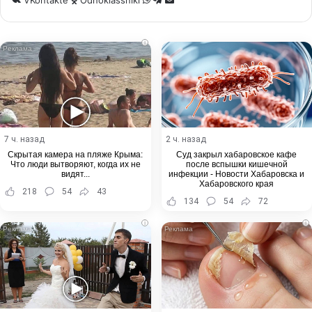
VKontakte
Odnoklassniki
via
Email
i
7 ч. назад
2 ч. назад
Скрытая камера на пляже Крыма:
Суд закрыл хабаровское кафе
Что люди вытворяют, когда их не
после вспышки кишечной
видят...
инфекции - Новости Хабаровска и
Хабаровского края
218
54
43
134
54
72
i
i