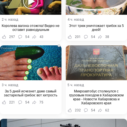
2 ч. назад
4 ч. назад
Королева вагона отожгла! Видео не
Этот трюк уничтожает грибок за 5
оставит равнодушным
дней!
297
54
43
201
54
38
i
3 ч. назад
5 ч. назад
За 5 дней исчезнет даже самый
Микроавтобус столкнулся с
застарелый грибок: вот хитрость
грузовым поездом в Хабаровском
крае - Новости Хабаровска и
221
54
75
Хабаровского края
232
54
62