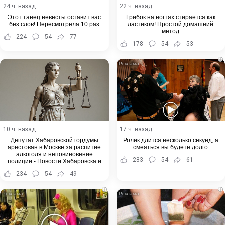
24 ч. назад
22 ч. назад
Этот танец невесты оставит вас
Грибок на ногтях стирается как
без слов! Пересмотрела 10 раз
ластиком! Простой домашний
метод
224
54
77
178
54
53
i
10 ч. назад
17 ч. назад
Депутат Хабаровской гордумы
Ролик длится несколько секунд, а
арестован в Москве за распитие
смеяться вы будете долго
алкоголя и неповиновение
283
54
61
полиции - Новости Хабаровска и
Хабаровского края
234
54
49
i
i