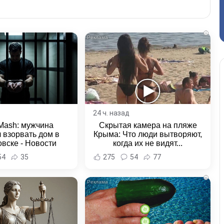
i
24 ч. назад
Mash: мужчина
Скрытая камера на пляже
 взорвать дом в
Крыма: Что люди вытворяют,
вске - Новости
когда их не видят...
ка и Хабаровского
54
35
275
54
77
края
i