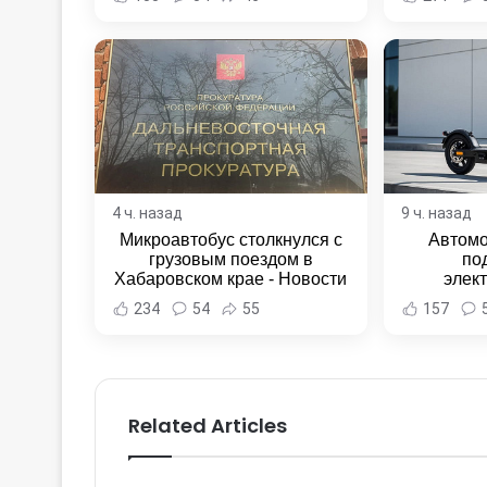
4 ч. назад
9 ч. назад
Микроавтобус столкнулся с
Автомо
грузовым поездом в
по
Хабаровском крае - Новости
элек
Хабаровска и Хабаровского
Комсомо
234
54
55
157
края
Новост
Хаба
Related Articles