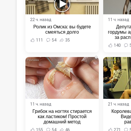
22 ч. назад
11 ч. назад
Ролик из Омска: вы будете
Депут
смеяться долго
гордумы а
за расп
111
54
35
неповин
140
Новост
Хаба
i
11 ч. назад
21 ч. назад
Грибок на ногтях стирается
Королева
как ластиком! Простой
Виде
домашний метод
ра
155
54
46
271