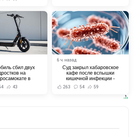
6 ч. назад
биль сбил двух
Суд закрыл хабаровское
дростков на
кафе после вспышки
тросамокате в
кишечной инфекции -
льске-на-Амуре -
Новости Хабаровска и
54
43
263
54
59
и Хабаровска и
Хабаровского края
ровского края