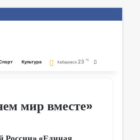
℃
23
Search for
Спорт
Культура
Хабаровск
ем мир вместе»
й России» «Единая