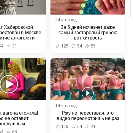
24 ч. назад
ат Хабаровской
За 5 дней исчезнет даже
рестован в Москве
самый застарелый грибок:
итие алкоголя и
вот хитрость
овение полиции -
54
31
125
54
55
и Хабаровска и
ровского края
i
i
14 ч. назад
 вагона отожгла!
Ржу не переставая, это
о не оставит
видео пересмотришь не раз
внодушным
110
54
41
54
68