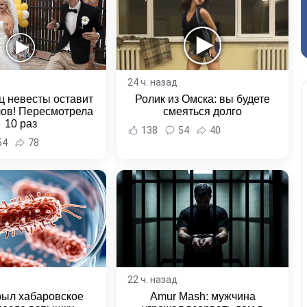
24 ч. назад
ц невесты оставит
Ролик из Омска: вы будете
лов! Пересмотрела
смеяться долго
10 раз
138
54
40
54
78
22 ч. назад
рыл хабаровское
Amur Mash: мужчина