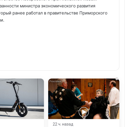
занности министра экономического развития
торый ранее работал в правительстве Приморского
и.
i
22 ч. назад