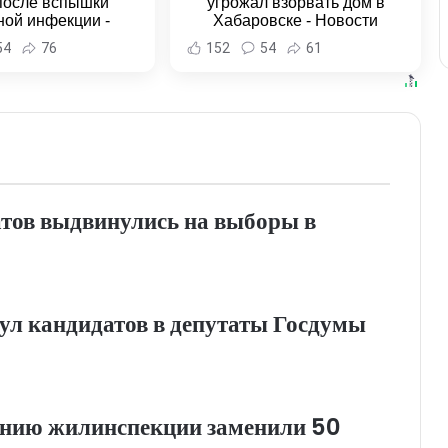
после вспышки
угрожал взорвать дом в
ной инфекции -
Хабаровске - Новости
и Хабаровска и
Хабаровска и Хабаровского
54
76
152
54
61
ровского края
края
атов выдвинулись на выборы в
ул кандидатов в депутаты Госдумы
анию жилинспекции заменили 50