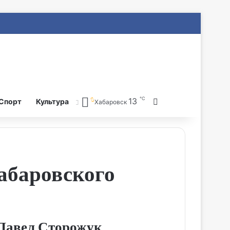
℃
13
Search for
Спорт
Культура
Хабаровск
абаровского
Павел Сторожук.