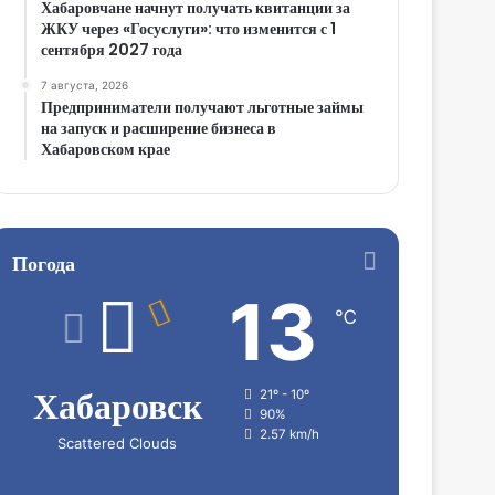
Хабаровчане начнут получать квитанции за
ЖКУ через «Госуслуги»: что изменится с 1
сентября 2027 года
7 августа, 2026
Предприниматели получают льготные займы
на запуск и расширение бизнеса в
Хабаровском крае
Погода
13
℃
Хабаровск
21º - 10º
90%
2.57 km/h
Scattered Clouds