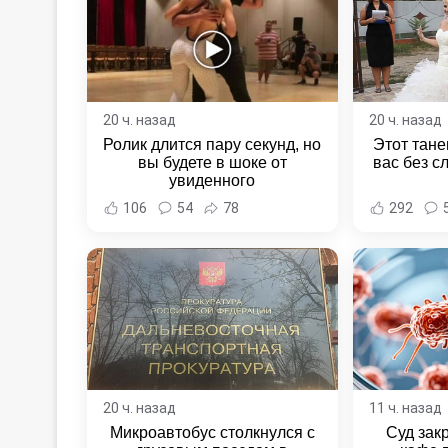
20 ч. назад
20 ч. назад
Ролик длится пару секунд, но
Этот тане
вы будете в шоке от
вас без с
увиденного
106
54
78
292
20 ч. назад
11 ч. назад
Микроавтобус столкнулся с
Суд зак