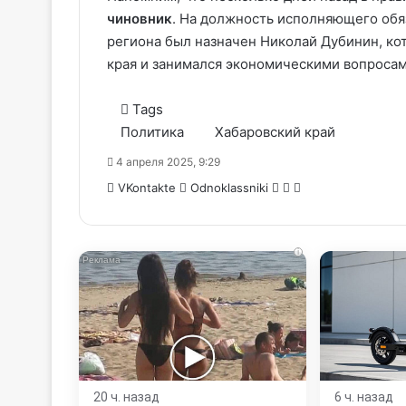
чиновник
. На должность исполняющего обя
региона был назначен Николай Дубинин, ко
края и занимался экономическими вопросам
Tags
Политика
Хабаровский край
4 апреля 2025, 9:29
WhatsApp
Telegram
Share
VKontakte
Odnoklassniki
via
Email
i
20 ч. назад
6 ч. назад