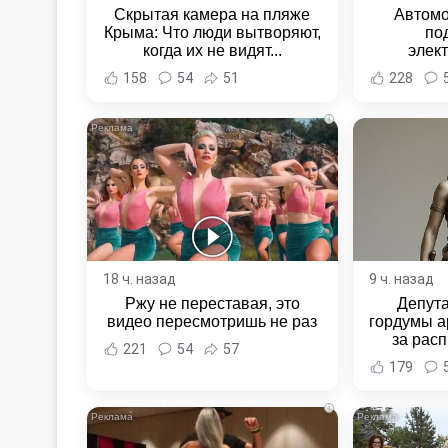
Скрытая камера на пляже
Автомо
Крыма: Что люди вытворяют,
по
когда их не видят...
элек
Комсомо
158
54
51
228
Новост
Хаба
i
18 ч. назад
9 ч. назад
Ржу не переставая, это
Депут
видео пересмотришь не раз
гордумы а
за расп
221
54
57
неповин
179
Новост
Хаба
i