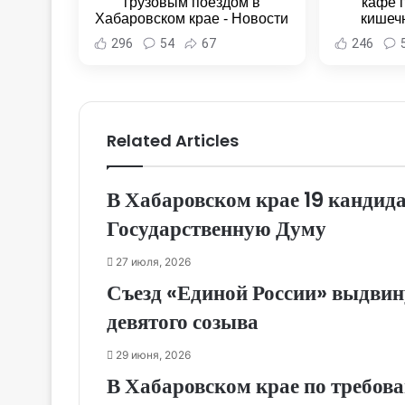
грузовым поездом в
кафе 
Хабаровском крае - Новости
кишеч
Хабаровска и Хабаровского
Новост
296
54
67
246
края
Хаба
Related Articles
В Хабаровском крае 19 кандид
Государственную Думу
27 июля, 2026
Съезд «Единой России» выдвин
девятого созыва
29 июня, 2026
В Хабаровском крае по требов