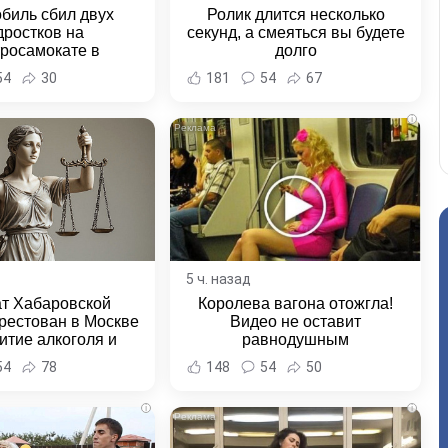
биль сбил двух
Ролик длится несколько
дростков на
секунд, а смеяться вы будете
тросамокате в
долго
льске-на-Амуре -
54
30
181
54
67
и Хабаровска и
ровского края
i
5 ч. назад
ат Хабаровской
Королева вагона отожгла!
рестован в Москве
Видео не оставит
итие алкоголя и
равнодушным
овение полиции -
54
78
148
54
50
и Хабаровска и
ровского края
i
i