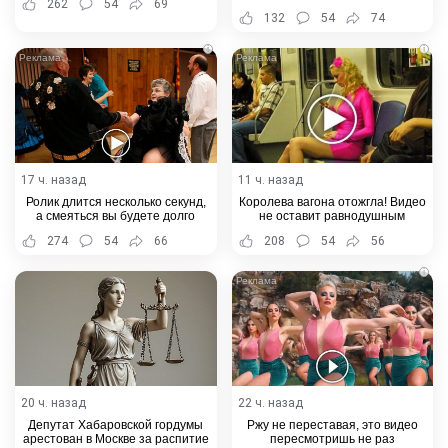
262
54
69
132
54
74
i
i
17 ч. назад
11 ч. назад
Ролик длится несколько секунд,
Королева вагона отожгла! Видео
а смеяться вы будете долго
не оставит равнодушным
274
54
66
208
54
56
i
20 ч. назад
22 ч. назад
Депутат Хабаровской гордумы
Ржу не переставая, это видео
арестован в Москве за распитие
пересмотришь не раз