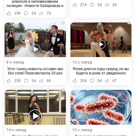
алкоголя и неповиновение
274
54
69
полиции - Новости Хабаровска и
Хабаровского края
296
54
73
i
i
8 ч. назад
12 ч. назад
Этот танец невесты оставит вас
Ролик длится пару секунд, но вы
без слов! Пересмотрела 10 раз
будете в шоке от увиденного
230
54
66
204
54
67
i
14 ч. назад
15 ч. назад