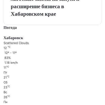
расширение бизнеса в
Хабаровском крае
Погода
Хабаровск
Scattered Clouds
℃
12
12º - 11º
83%
1.18 km/h
℃
11
Пт
℃
21
Сб
℃
23
Вс
℃
26
Пн