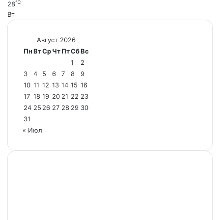
℃
28
Вт
Август 2026
Пн
Вт
Ср
Чт
Пт
Сб
Вс
1
2
3
4
5
6
7
8
9
10
11
12
13
14
15
16
17
18
19
20
21
22
23
24
25
26
27
28
29
30
31
« Июл
Настоящий ресурс содержит материалы 18+.
Редакция не несет ответственности за содержание
комментариев к материалам сайта, а также за
достоверность информации, содержащейся в
рекламных объявлениях.