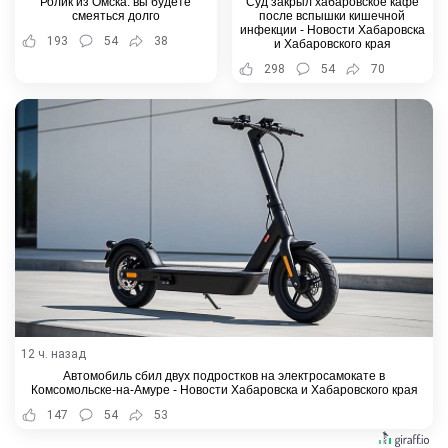
Ролик из Омска: вы будете
Суд закрыл хабаровское кафе
смеяться долго
после вспышки кишечной
инфекции - Новости Хабаровска
193
54
38
и Хабаровского края
298
54
70
12 ч. назад
Автомобиль сбил двух подростков на электросамокате в
Комсомольске-на-Амуре - Новости Хабаровска и Хабаровского края
147
54
53