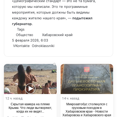
«Демографический стандарт — это не та бумага,
которую мы написали. Это те программные
мероприятия, которые должны быть видимы
каждому жителю нашего края», —
подытожил
губернатор.
Tags
Общество
Хабаровский край
5 февраля 2026, 6:03
WhatsApp
Telegram
Share
VKontakte
Odnoklassniki
via
Email
i
12 ч. назад
14 ч. назад
Скрытая камера на пляже
Микроавтобус столкнулся с
Крыма: Что люди вытворяют,
грузовым поездом в
когда их не видят...
Хабаровском крае - Новости
Хабаровска и Хабаровского края