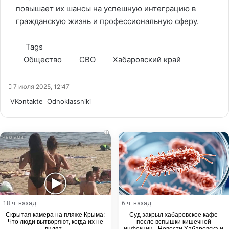
повышает их шансы на успешную интеграцию в
гражданскую жизнь и профессиональную сферу.
Tags
Общество
СВО
Хабаровский край
7 июля 2025, 12:47
WhatsApp
Telegram
Share
VKontakte
Odnoklassniki
via
Email
i
18 ч. назад
6 ч. назад
Скрытая камера на пляже Крыма:
Суд закрыл хабаровское кафе
Что люди вытворяют, когда их не
после вспышки кишечной