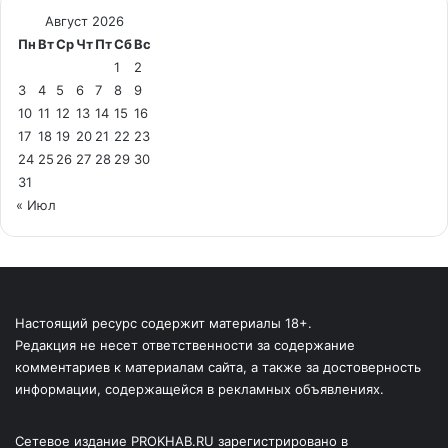
Август 2026
Пн
Вт
Ср
Чт
Пт
Сб
Вс
1
2
3
4
5
6
7
8
9
10
11
12
13
14
15
16
17
18
19
20
21
22
23
24
25
26
27
28
29
30
31
« Июл
Настоящий ресурс содержит материалы 18+.
Редакция не несет ответственности за содержание
комментариев к материалам сайта, а также за достоверность
информации, содержащейся в рекламных объявлениях.
Сетевое издание PROKHAB.RU зарегистрировано в