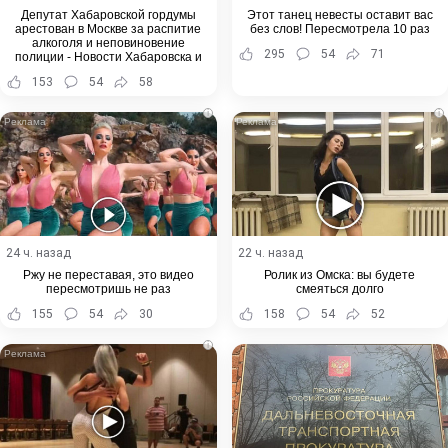
Депутат Хабаровской гордумы
Этот танец невесты оставит вас
арестован в Москве за распитие
без слов! Пересмотрела 10 раз
алкоголя и неповиновение
295
54
71
полиции - Новости Хабаровска и
Хабаровского края
153
54
58
i
i
24 ч. назад
22 ч. назад
Ржу не переставая, это видео
Ролик из Омска: вы будете
пересмотришь не раз
смеяться долго
155
54
30
158
54
52
i