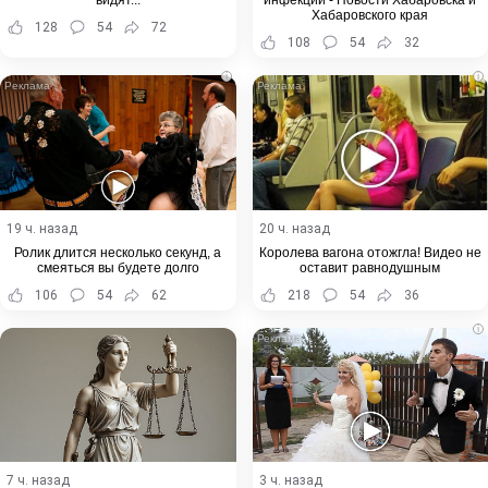
видят...
инфекции - Новости Хабаровска и
Хабаровского края
128
54
72
108
54
32
i
i
19 ч. назад
20 ч. назад
Ролик длится несколько секунд, а
Королева вагона отожгла! Видео не
смеяться вы будете долго
оставит равнодушным
106
54
62
218
54
36
i
7 ч. назад
3 ч. назад