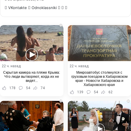
WhatsApp
Telegram
Share
VKontakte
Odnoklassniki
via
Email
i
22 ч. назад
22 ч. назад
Скрытая камера на пляже Крыма:
Микроавтобус столкнулся с
Что люди вытворяют, когда их не
грузовым поездом в Хабаровском
видят...
крае - Новости Хабаровска и
Хабаровского края
178
54
74
139
54
62
i
i