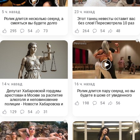
5 ч. назад
23 ч. назад
Ролик длится несколько секунд, а
Этот танец невесты оставит вас
смеяться вы будете долго
без слов! Пересмотрела 10 раз
295
54
73
264
54
48
i
14 ч. назад
16 ч. назад
Депутат Хабаровской гордумы
Ролик длится пару секунд, но вы
арестован в Москве за распитие
будете в шоке от увиденного
алкоголя и неповиновение
198
54
56
полиции - Новости Хабаровска и
Хабаровского края
129
54
31
i
i