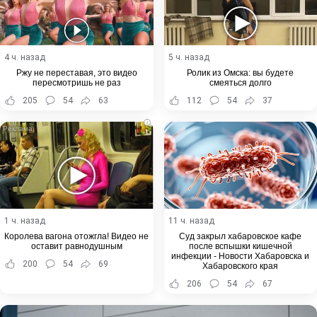
4 ч. назад
5 ч. назад
Ржу не переставая, это видео
Ролик из Омска: вы будете
пересмотришь не раз
смеяться долго
205
54
63
112
54
37
i
1 ч. назад
11 ч. назад
Королева вагона отожгла! Видео не
Суд закрыл хабаровское кафе
оставит равнодушным
после вспышки кишечной
инфекции - Новости Хабаровска и
200
54
69
Хабаровского края
206
54
67