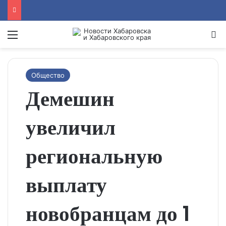
Menu
Se
Общество
Демешин
увеличил
региональную
выплату
новобранцам до 1