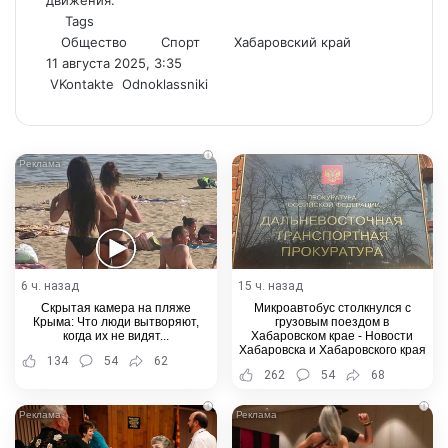
движения.
Tags
Общество
Спорт
Хабаровский край
11 августа 2025, 3:35
WhatsApp
Telegram
Share
VKontakte
Odnoklassniki
via
Email
i
6 ч. назад
15 ч. назад
Скрытая камера на пляже
Микроавтобус столкнулся с
Крыма: Что люди вытворяют,
грузовым поездом в
когда их не видят...
Хабаровском крае - Новости
Хабаровска и Хабаровского края
134
54
62
262
54
68
i
i