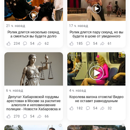
21 ч. назад
17 ч. назад
Ролик длится несколько секунд,
Ролик длится пару секунд, но вы
а смеяться вы будете долго
будете в шоке от увиденного
234
54
62
185
54
61
i
6 ч. назад
4 ч. назад
Депутат Хабаровской гордумы
Королева вагона отожгла! Видео
арестован в Москве за распитие
не оставит равнодушным
алкоголя и неповиновение
182
54
32
полиции - Новости Хабаровска и
Хабаровского края
270
54
66
i
i