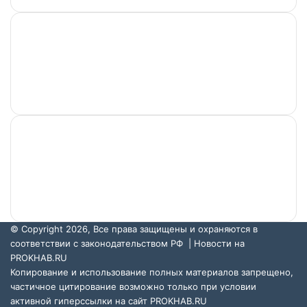
Учредитель и главный редактор: Артамонов В. А.
Адрес редакции: г. Хабаровск, ул. Павловича, д. 13,
офис 375. Телефон: +7-962-677-56-00. Электронный
адрес: support@prokhab.ru.
© Copyright 2026, Все права защищены и охраняются в
соответствии с законодательством РФ |
Новости на
PROKHAB.RU
Копирование и использование полных материалов запрещено,
частичное цитирование возможно только при условии
активной гиперссылки на сайт
PROKHAB.RU