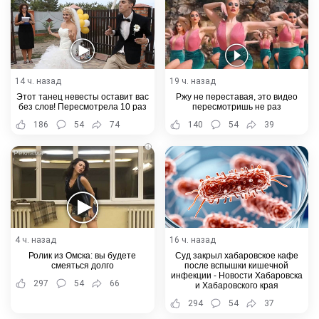
14 ч. назад
19 ч. назад
Этот танец невесты оставит вас
Ржу не переставая, это видео
без слов! Пересмотрела 10 раз
пересмотришь не раз
186
54
74
140
54
39
i
4 ч. назад
16 ч. назад
Ролик из Омска: вы будете
Суд закрыл хабаровское кафе
смеяться долго
после вспышки кишечной
инфекции - Новости Хабаровска
297
54
66
и Хабаровского края
294
54
37