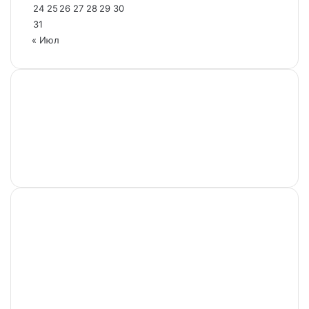
24
25
26
27
28
29
30
31
« Июл
Настоящий ресурс содержит материалы 18+.
Редакция не несет ответственности за содержание
комментариев к материалам сайта, а также за
достоверность информации, содержащейся в
рекламных объявлениях.
Сетевое издание PROKHAB.RU зарегистрировано в
Федеральной службе по надзору в сфере связи,
информационных технологий и массовых
коммуникаций.
Свидетельство о регистрации ЭЛ № ФС 77 – 70505 от
25.07.2017.