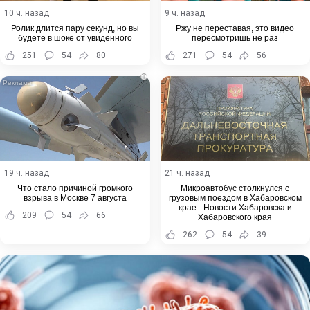
10 ч. назад
9 ч. назад
Ролик длится пару секунд, но вы
Ржу не переставая, это видео
будете в шоке от увиденного
пересмотришь не раз
251
54
80
271
54
56
i
19 ч. назад
21 ч. назад
Что стало причиной громкого
Микроавтобус столкнулся с
взрыва в Москве 7 августа
грузовым поездом в Хабаровском
крае - Новости Хабаровска и
209
54
66
Хабаровского края
262
54
39