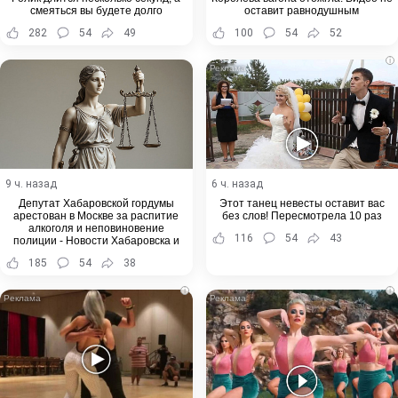
смеяться вы будете долго
оставит равнодушным
282
54
49
100
54
52
i
9 ч. назад
6 ч. назад
Депутат Хабаровской гордумы
Этот танец невесты оставит вас
арестован в Москве за распитие
без слов! Пересмотрела 10 раз
алкоголя и неповиновение
116
54
43
полиции - Новости Хабаровска и
Хабаровского края
185
54
38
i
i