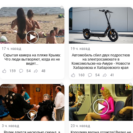
Email
i
17 ч. назад
19 ч. назад
Скрытая камера на пляже Крыма:
Автомобиль сбил двух подростков
Что люди вытворяют, когда их не
на электросамокате в
видят...
Комсомольске-на-Амуре - Новости
Хабаровска и Хабаровского края
159
54
48
160
54
41
i
i
3 ч. назад
23 ч. назад
Ролик длится несколько секунд, а
Королева вагона отожгла! Видео не