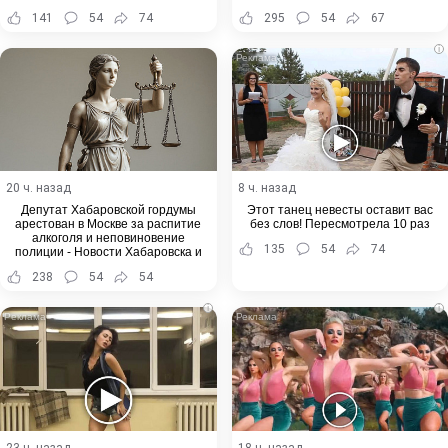
141
54
74
295
54
67
i
20 ч. назад
8 ч. назад
Депутат Хабаровской гордумы
Этот танец невесты оставит вас
арестован в Москве за распитие
без слов! Пересмотрела 10 раз
алкоголя и неповиновение
135
54
74
полиции - Новости Хабаровска и
Хабаровского края
238
54
54
i
i
23 ч. назад
18 ч. назад