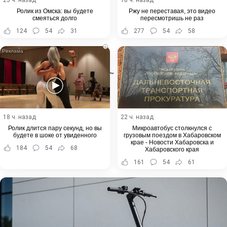
Ролик из Омска: вы будете
Ржу не переставая, это видео
смеяться долго
пересмотришь не раз
124
54
31
277
54
58
i
18 ч. назад
22 ч. назад
Ролик длится пару секунд, но вы
Микроавтобус столкнулся с
будете в шоке от увиденного
грузовым поездом в Хабаровском
крае - Новости Хабаровска и
184
54
68
Хабаровского края
161
54
61