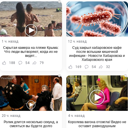
i
1 ч. назад
12 ч. назад
Скрытая камера на пляже Крыма:
Суд закрыл хабаровское кафе
Что люди вытворяют, когда их не
после вспышки кишечной
видят...
инфекции - Новости Хабаровска и
Хабаровского края
188
54
79
169
54
32
i
i
20 ч. назад
4 ч. назад
Ролик длится несколько секунд, а
Королева вагона отожгла! Видео не
смеяться вы будете долго
оставит равнодушным