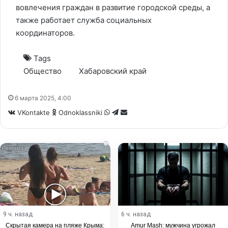
вовлечения граждан в развитие городской среды, а
также работает служба социальных
координаторов.
Tags
Общество
Хабаровский край
6 марта 2025, 4:00
WhatsApp
Telegram
Share
VKontakte
Odnoklassniki
via
Email
i
9 ч. назад
6 ч. назад
Скрытая камера на пляже Крыма:
Amur Mash: мужчина угрожал