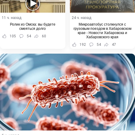
11 ч. назад
24 ч. назад
Ролик из Омска: вы будете
Микроавтобус столкнулся с
смеяться долго
грузовым поездом в Хабаровском
крае - Новости Хабаровска и
105
54
60
Хабаровского края
192
54
47