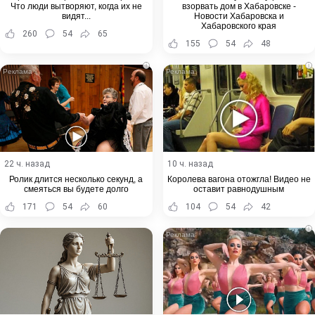
Что люди вытворяют, когда их не
взорвать дом в Хабаровске -
видят...
Новости Хабаровска и
Хабаровского края
260
54
65
155
54
48
i
i
22 ч. назад
10 ч. назад
Ролик длится несколько секунд, а
Королева вагона отожгла! Видео не
смеяться вы будете долго
оставит равнодушным
171
54
60
104
54
42
i