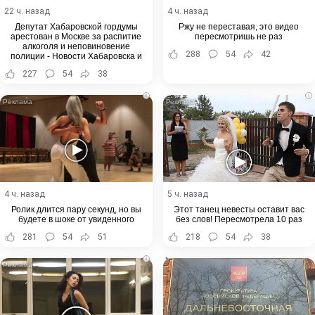
22 ч. назад
4 ч. назад
Депутат Хабаровской гордумы
Ржу не переставая, это видео
арестован в Москве за распитие
пересмотришь не раз
алкоголя и неповиновение
288
54
42
полиции - Новости Хабаровска и
Хабаровского края
227
54
38
i
i
4 ч. назад
5 ч. назад
Ролик длится пару секунд, но вы
Этот танец невесты оставит вас
будете в шоке от увиденного
без слов! Пересмотрела 10 раз
281
54
51
218
54
38
i