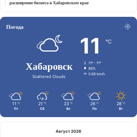
расширение бизнеса в Хабаровском крае
Погода
11
℃
Хабаровск
11º - 11º
86%
0.66 km/h
Scattered Clouds
11
21
23
26
28
℃
℃
℃
℃
℃
Пт
Сб
Вс
Пн
Вт
Август 2026