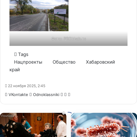
Фото: PROkhab.ru
Tags
Нацпроекты
Общество
Хабаровский
край
22 ноября 2025, 2:45
WhatsApp
Telegram
Share
VKontakte
Odnoklassniki
via
Email
i