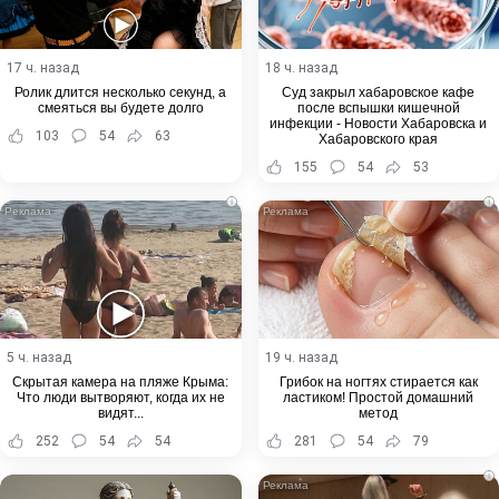
17 ч. назад
18 ч. назад
Ролик длится несколько секунд, а
Суд закрыл хабаровское кафе
смеяться вы будете долго
после вспышки кишечной
инфекции - Новости Хабаровска и
103
54
63
Хабаровского края
155
54
53
i
i
5 ч. назад
19 ч. назад
Скрытая камера на пляже Крыма:
Грибок на ногтях стирается как
Что люди вытворяют, когда их не
ластиком! Простой домашний
видят...
метод
252
54
54
281
54
79
i