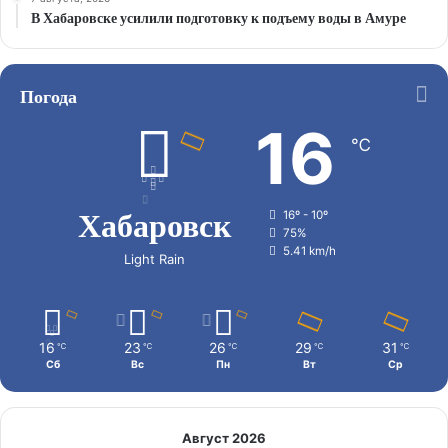
В Хабаровске усилили подготовку к подъему воды в Амуре
Погода
16
℃
Хабаровск
16º - 10º
75%
5.41 km/h
Light Rain
16
23
26
29
31
℃
℃
℃
℃
℃
Сб
Вс
Пн
Вт
Ср
Август 2026