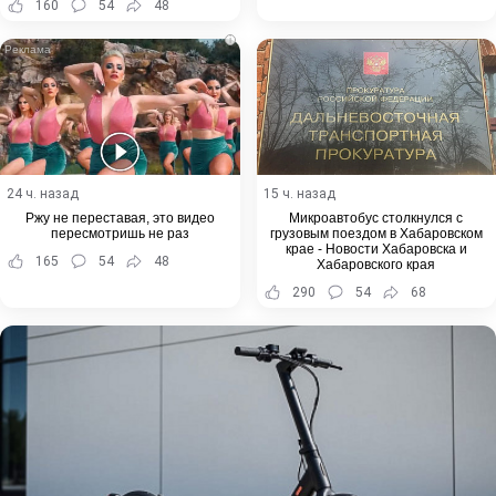
160
54
48
i
24 ч. назад
15 ч. назад
Ржу не переставая, это видео
Микроавтобус столкнулся с
пересмотришь не раз
грузовым поездом в Хабаровском
крае - Новости Хабаровска и
165
54
48
Хабаровского края
290
54
68