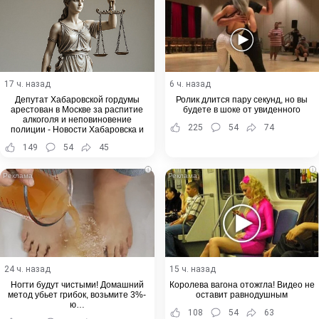
17 ч. назад
6 ч. назад
Депутат Хабаровской гордумы
Ролик длится пару секунд, но вы
арестован в Москве за распитие
будете в шоке от увиденного
алкоголя и неповиновение
225
54
74
полиции - Новости Хабаровска и
Хабаровского края
149
54
45
i
i
24 ч. назад
15 ч. назад
Ногти будут чистыми! Домашний
Королева вагона отожгла! Видео не
метод убьет грибок, возьмите 3%-
оставит равнодушным
ю…
108
54
63