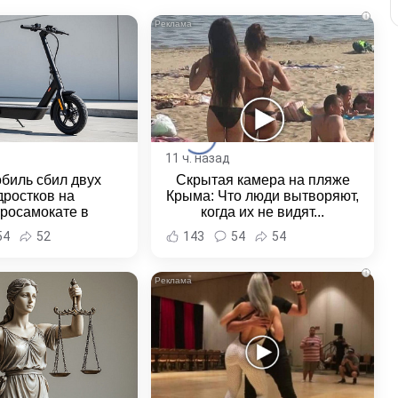
i
11 ч. назад
биль сбил двух
Скрытая камера на пляже
дростков на
Крыма: Что люди вытворяют,
тросамокате в
когда их не видят...
льске-на-Амуре -
54
52
143
54
54
и Хабаровска и
ровского края
i