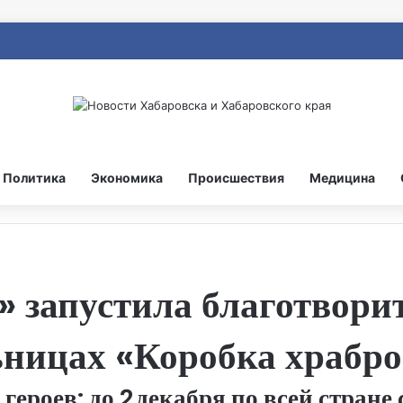
Политика
Экономика
Происшествия
Медицина
» запустила благотвор
льницах «Коробка храбр
героев: до 2 декабря по всей стран