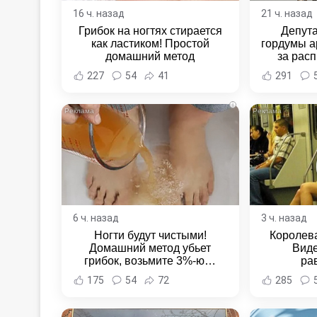
16 ч. назад
21 ч. назад
Грибок на ногтях стирается
Депут
как ластиком! Простой
гордумы а
домашний метод
за расп
неповин
227
54
41
291
Новост
Хаба
i
6 ч. назад
3 ч. назад
Ногти будут чистыми!
Королева
Домашний метод убьет
Виде
грибок, возьмите 3%-ю…
ра
175
54
72
285