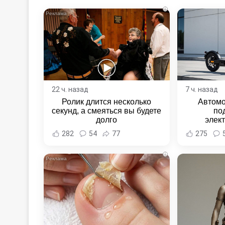
i
22 ч. назад
7 ч. назад
Ролик длится несколько
Автомо
секунд, а смеяться вы будете
по
долго
элек
Комсомо
282
54
77
275
Новост
Хаба
i