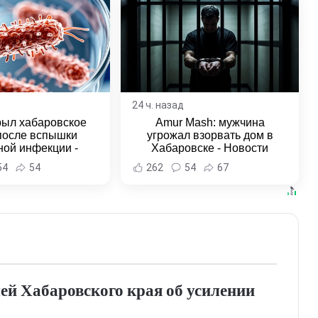
24 ч. назад
рыл хабаровское
Amur Mash: мужчина
после вспышки
угрожал взорвать дом в
ной инфекции -
Хабаровске - Новости
и Хабаровска и
Хабаровска и Хабаровского
54
54
262
54
67
ровского края
края
ей Хабаровского края об усилении