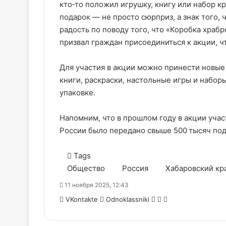
кто‑то положил игрушку, книгу или набор кр
подарок — не просто сюрприз, а знак того, ч
радость по поводу того, что «Коробка храбр
призвал граждан присоединиться к акции, ч
Для участия в акции можно принести новые
книги, раскраски, настольные игры и набор
упаковке.
Напомним, что в прошлом году в акции учас
России было передано свыше 500 тысяч под
Tags
Общество
Россия
Хабаровский кр
11 ноября 2025, 12:43
WhatsApp
Telegram
Share
VKontakte
Odnoklassniki
via
Email