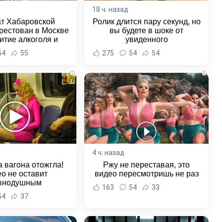
18 ч. назад
ат Хабаровской
Ролик длится пару секунд, но
рестован в Москве
вы будете в шоке от
итие алкоголя и
увиденного
овение полиции -
54
55
275
54
54
и Хабаровска и
ровского края
i
i
4 ч. назад
 вагона отожгла!
Ржу не переставая, это
о не оставит
видео пересмотришь не раз
внодушным
163
54
33
54
37