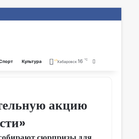
℃
16
Search for
Спорт
Культура
Хабаровск
ительную акцию
ости»
е собирают сюрпризы для