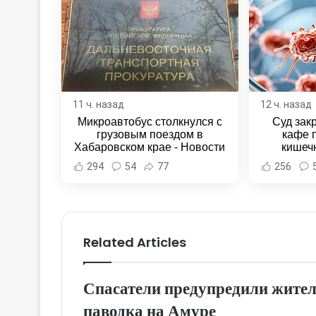
11 ч. назад
12 ч. назад
Микроавтобус столкнулся с
Суд зак
грузовым поездом в
кафе 
Хабаровском крае - Новости
кишеч
Хабаровска и Хабаровского
Новост
294
54
77
256
края
Хаба
Related Articles
Спасатели предупредили жител
паводка на Амуре