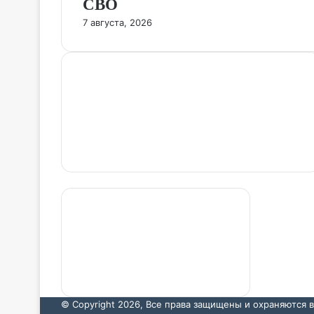
СВО
7 августа, 2026
Настоящий ресурс содержит материалы 18+.
Редакция не несет ответственности за
содержание комментариев к материалам
сайта, а также за достоверность информации,
содержащейся в рекламных объявлениях.
© Copyright 2026, Все права защищены и охраняются 