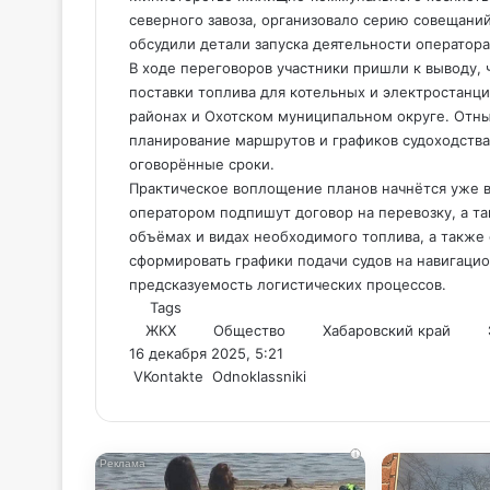
северного завоза, организовало серию совещани
обсудили детали запуска деятельности оператора 
В ходе переговоров участники пришли к выводу,
поставки топлива для котельных и электростанц
районах и Охотском муниципальном округе. Отны
планирование маршрутов и графиков судоходства,
оговорённые сроки.
Практическое воплощение планов начнётся уже в
оператором подпишут договор на перевозку, а 
объёмах и видах необходимого топлива, а также 
сформировать графики подачи судов на навигаци
предсказуемость логистических процессов.
Tags
ЖКХ
Общество
Хабаровский край
16 декабря 2025, 5:21
WhatsApp
Telegram
Share
VKontakte
Odnoklassniki
via
Email
i