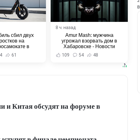
2
В
8 ч. назад
иль сбил двух
Amur Mash: мужчина
ростков на
угрожал взорвать дом в
росамокате в
Хабаровске - Новости
ьске-на-Амуре -
Хабаровска и Хабаровского
4
61
109
54
48
 Хабаровска и
края
овского края
и и Китая обсудят на форуме в
ыступят в финале чемпионата