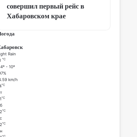
совершил первый рейс в
Хабаровском крае
Погода
Хабаровск
ight Rain
℃
1
4º - 10º
97%
4.59 km/h
℃
4
т
℃
1
б
℃
2
с
℃
2
н
℃