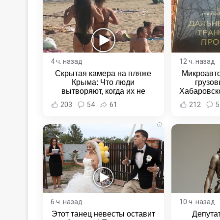
4 ч. назад
12 ч. назад
Скрытая камера на пляже
Микроавто
Крыма: Что люди
грузов
вытворяют, когда их не
Хабаровско
видят...
Хабаровск
203
54
61
212
5
i
6 ч. назад
10 ч. назад
Этот танец невесты оставит
Депута