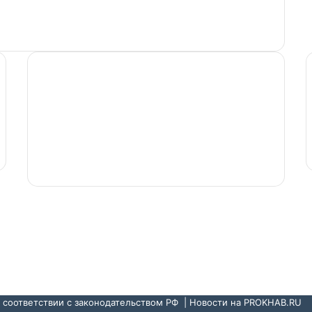
Сетевое издание PROKHAB.RU
зарегистрировано в Федеральной службе по
надзору в сфере связи, информационных
технологий и массовых коммуникаций.
Свидетельство о регистрации ЭЛ № ФС 77 –
70505 от 25.07.2017.
в соответствии с законодательством РФ |
Новости на PROKHAB.RU