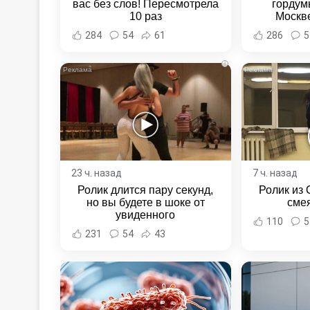
вас без слов! Пересмотрела
гордум
10 раз
Москве
алкоголя 
284
54
61
286
5
полиц
Хабаровск
i
23 ч. назад
7 ч. назад
Ролик длится пару секунд,
Ролик из 
но вы будете в шоке от
смея
увиденного
110
5
231
54
43