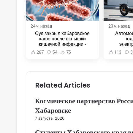
24 ч. назад
20 ч. назад
Суд закрыл хабаровское
Автомоб
кафе после вспышки
под
кишечной инфекции -
элект
Новости Хабаровска и
Комсомол
267
54
75
113
5
Хабаровского края
Новости
Хабар
Related Articles
Космическое партнерство Росси
Хабаровске
7 августа, 2026
Студенты Хабаровского края в