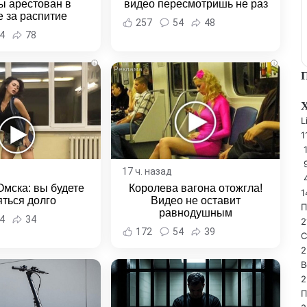
ы арестован в
видео пересмотришь не раз
 за распитие
257
54
48
и неповиновение
4
78
ии - Новости
а и Хабаровского
i
i
края
L
1
1
17 ч. назад
Омска: вы будете
Королева вагона отожгла!
1
ться долго
Видео не оставит
П
равнодушным
4
34
2
172
54
39
С
2
В
2
П