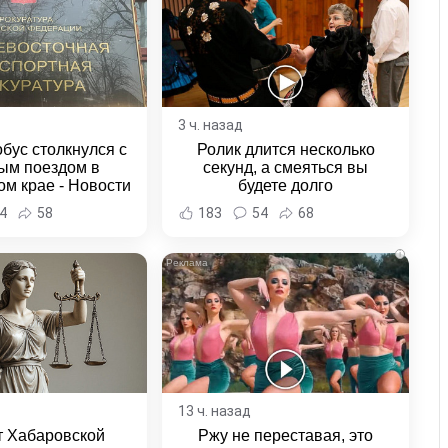
3 ч. назад
бус столкнулся с
Ролик длится несколько
ым поездом в
секунд, а смеяться вы
м крае - Новости
будете долго
а и Хабаровского
4
58
183
54
68
края
i
13 ч. назад
т Хабаровской
Ржу не переставая, это