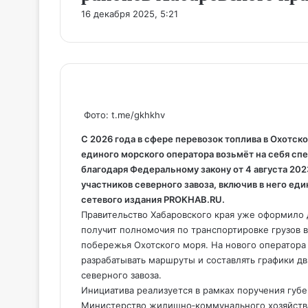
16 декабря 2025, 5:21
Фото: t.me/gkhkhv
С 2026 года в сфере перевозок топлива в Охотс
единого морского оператора возьмёт на себя сп
благодаря Федеральному закону от 4 августа 202
участников северного завоза, включив в него ед
сетевого издания PROKHAB.RU.
Правительство Хабаровского края уже оформило 
получит полномочия по транспортировке грузов 
побережья Охотского моря. На нового оператора
разрабатывать маршруты и составлять графики дв
северного завоза.
Инициатива реализуется в рамках поручения губ
Министерство жилищно‑коммунального хозяйств