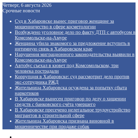
Четверг, 6 августа 2026
Срочные новости
Суд в Хабаровске вынес приговор женщине за
мошенничество в сфере косметологии
Возбуждено уголовное дело по факту ДТП с автобусом в
Комсомольске‑на‑Амуре
Женщина убила знакомого за предложение вступить в
интимную связь в Хабаровском крае
Нарушения миграционного законодательства выявили в
Комсомольске‑на‑Амуре
Автобус съехал в кювет под Комсомольском, три
человека пострадали
Коррупция в Хабаровске: суд рассмотрит дело против
экс‑сотрудника РЖД
Жительница Хабаровска осуждена за попытку сбыта
наркотиков
В Хабаровске вынесен приговор по делу о хищении
средств с банковского счёта умершего
В Хабаровске пресечено нелегальное трудоустройство
мигрантов в строительной сфере
Жительница Хабаровска признана виновной в
мошенничестве при продаже собак
Menu