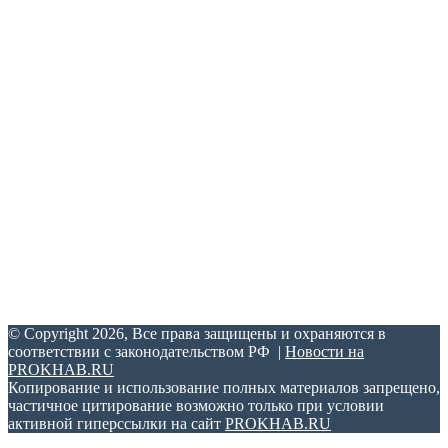
Настоящий ресурс содержит материалы 18+.
Редакция не несет ответственности за содержание
комментариев к материалам сайта, а также за достоверность
информации, содержащейся в рекламных объявлениях.
Сетевое издание PROKHAB.RU зарегистрировано в
Федеральной службе по надзору в сфере связи,
информационных технологий и массовых коммуникаций.
Свидетельство о регистрации ЭЛ № ФС 77 – 70505 от
25.07.2017.
Учредитель и главный редактор: Артамонов В. А.
Адрес редакции: г. Хабаровск, ул. Павловича, д. 13, офис 375.
Телефон: +7-962-677-56-00. Электронный адрес:
support@prokhab.ru.
© Copyright 2026, Все права защищены и охраняются в
соответствии с законодательством РФ |
Новости на
PROKHAB.RU
Копирование и использование полных материалов запрещено,
частичное цитирование возможно только при условии
активной гиперссылки на сайт
PROKHAB.RU