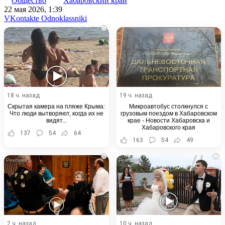
Общество
Хабаровский край
22 мая 2026, 1:39
WhatsApp
Telegram
Share
VKontakte
Odnoklassniki
via
i
Email
18 ч. назад
19 ч. назад
Скрытая камера на пляже Крыма:
Микроавтобус столкнулся с
Что люди вытворяют, когда их не
грузовым поездом в Хабаровском
видят...
крае - Новости Хабаровска и
Хабаровского края
137
54
64
163
54
49
i
i
2 ч. назад
10 ч. назад