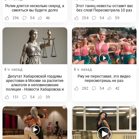
Ролик длится несколько секунд, а
Этот танец невесты оставит вас
смеяться вы будете долго
без слов! Пересмотрела 10 раз
296
54
46
254
54
59
i
8 ч. назад
8 ч. назад
Депутат Хабаровской гордумы
Ржу не переставая, это видео
арестован в Москве за распитие
пересмотришь не раз
алкоголя и неповиновение
282
54
42
полиции - Новости Хабаровска и
Хабаровского края
151
54
39
i
i