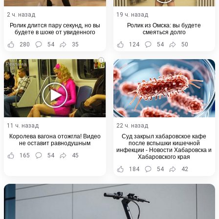
2 ч. назад
19 ч. назад
Ролик длится пару секунд, но вы
Ролик из Омска: вы будете
будете в шоке от увиденного
смеяться долго
280
54
35
124
54
50
i
11 ч. назад
22 ч. назад
Королева вагона отожгла! Видео
Суд закрыл хабаровское кафе
не оставит равнодушным
после вспышки кишечной
инфекции - Новости Хабаровска и
165
54
45
Хабаровского края
184
54
42