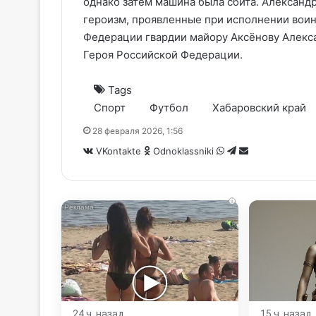
однако затем машина была сбита. Александр
героизм, проявленные при исполнении воин
Федерации гвардии майору Аксёнову Алекс
Героя Российской Федерации.
Tags
Спорт
Футбол
Хабаровский край
28 февраля 2026, 1:56
WhatsApp
Telegram
Share
VKontakte
Odnoklassniki
via
Email
i
24 ч. назад
15 ч. назад