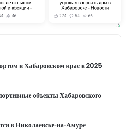
после вспышки
угрожал взорвать дом в
ной инфекции -
Хабаровске - Новости
и Хабаровска и
Хабаровска и Хабаровского
54
46
274
54
66
ровского края
края
портом в Хабаровском крае в 2025
портивные объекты Хабаровского
тся в Николаевске‑на‑Амуре