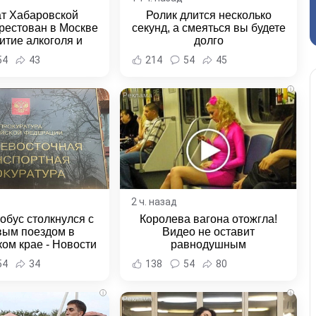
ат Хабаровской
Ролик длится несколько
рестован в Москве
секунд, а смеяться вы будете
итие алкоголя и
долго
овение полиции -
54
43
214
54
45
и Хабаровска и
ровского края
i
2 ч. назад
обус столкнулся с
Королева вагона отожгла!
вым поездом в
Видео не оставит
ом крае - Новости
равнодушным
ка и Хабаровского
54
34
138
54
80
края
i
i