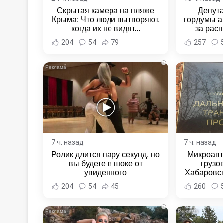
Скрытая камера на пляже
Депут
Крыма: Что люди вытворяют,
гордумы а
когда их не видят...
за расп
неповин
204
54
79
257
Новост
Хаба
i
7 ч. назад
7 ч. назад
Ролик длится пару секунд, но
Микроавт
вы будете в шоке от
грузо
увиденного
Хабаровск
Хабаровс
204
54
45
260
i