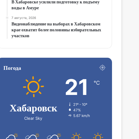
В Хабаровске усилили подготовку к подъему
воды в Амуре
7 августа, 2026
Видеонаблюдение на выборах в Хабаровском
крае охватит более половины избирательных
участков
Погода
21
℃
Хабаровск
21º - 10º
47%
5.67 km/h
Clear Sky