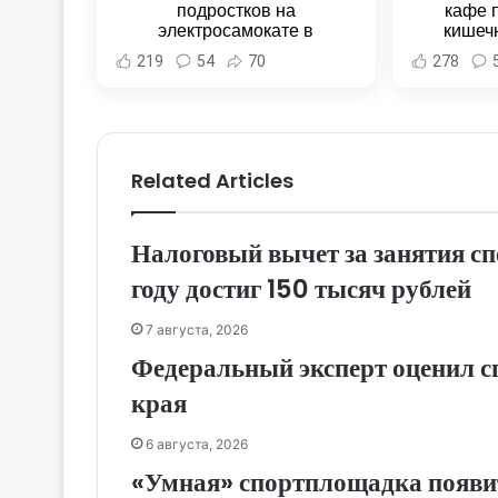
подростков на
кафе 
электросамокате в
кишеч
Комсомольске-на-Амуре -
Новост
219
54
70
278
Новости Хабаровска и
Хаба
Хабаровского края
Related Articles
Налоговый вычет за занятия с
году достиг 150 тысяч рублей
7 августа, 2026
Федеральный эксперт оценил с
края
6 августа, 2026
«Умная» спортплощадка появи