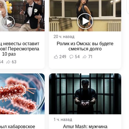
20 ч. назад
ц невесты оставит
Ролик из Омска: вы будете
лов! Пересмотрела
смеяться долго
10 раз
249
54
71
54
63
1 ч. назад
рыл хабаровское
Amur Mash: мужчина