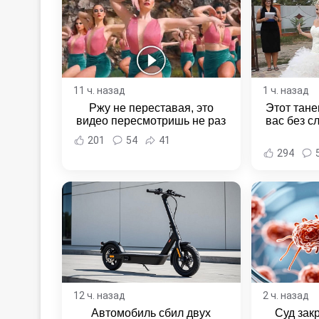
11 ч. назад
1 ч. назад
Ржу не переставая, это
Этот тане
видео пересмотришь не раз
вас без с
201
54
41
294
12 ч. назад
2 ч. назад
Автомобиль сбил двух
Суд зак