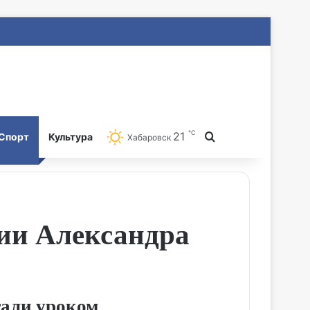
℃
21
Search for
Спорт
Культура
Хабаровск
ии Александра
тали уроком