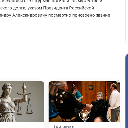
 Аксёнов и его штурман погибли. За мужество и
ского долга, указом Президента Российской
андру Александровичу посмертно присвоено звание
i
14 ч. назад