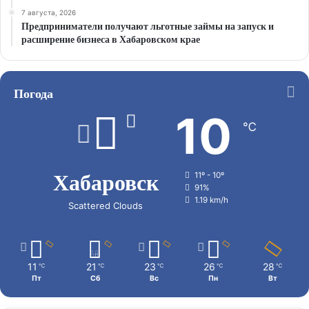
7 августа, 2026
Предприниматели получают льготные займы на запуск и
расширение бизнеса в Хабаровском крае
Погода
10
℃
Хабаровск
11º - 10º
91%
1.19 km/h
Scattered Clouds
11
21
23
26
28
℃
℃
℃
℃
℃
Пт
Сб
Вс
Пн
Вт