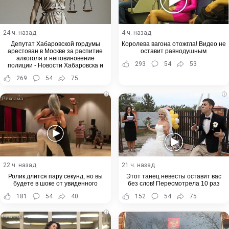
24 ч. назад
4 ч. назад
Депутат Хабаровской гордумы
Королева вагона отожгла! Видео не
арестован в Москве за распитие
оставит равнодушным
алкоголя и неповиновение
293
54
53
полиции - Новости Хабаровска и
Хабаровского края
269
54
75
i
i
22 ч. назад
21 ч. назад
Ролик длится пару секунд, но вы
Этот танец невесты оставит вас
будете в шоке от увиденного
без слов! Пересмотрела 10 раз
181
54
40
152
54
75
i