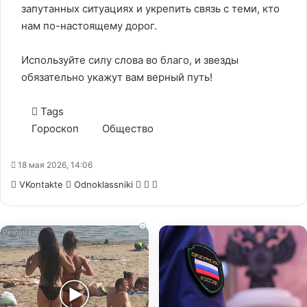
запутанных ситуациях и укрепить связь с теми, кто
нам по-настоящему дорог.
Используйте силу слова во благо, и звезды
обязательно укажут вам верный путь!
Tags
Гороскоп
Общество
18 мая 2026, 14:06
WhatsApp
Telegram
Share
VKontakte
Odnoklassniki
via
Email
i