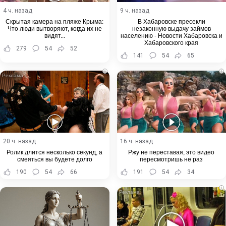
4 ч. назад
9 ч. назад
Скрытая камера на пляже Крыма:
В Хабаровске пресекли
Что люди вытворяют, когда их не
незаконную выдачу займов
видят...
населению - Новости Хабаровска и
Хабаровского края
279
54
52
141
54
65
i
i
20 ч. назад
16 ч. назад
Ролик длится несколько секунд, а
Ржу не переставая, это видео
смеяться вы будете долго
пересмотришь не раз
190
54
66
191
54
34
i