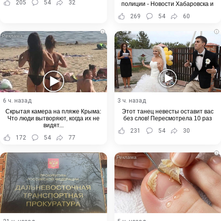
205
54
32
полиции - Новости Хабаровска и
Хабаровского края
269
54
60
i
i
6 ч. назад
3 ч. назад
Скрытая камера на пляже Крыма:
Этот танец невесты оставит вас
Что люди вытворяют, когда их не
без слов! Пересмотрела 10 раз
видят...
231
54
30
172
54
77
i