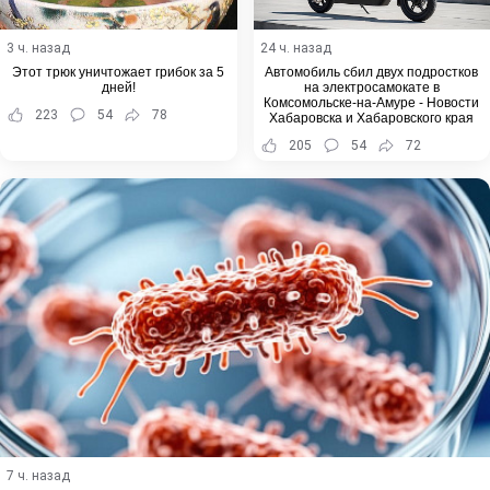
3 ч. назад
24 ч. назад
Этот трюк уничтожает грибок за 5
Автомобиль сбил двух подростков
дней!
на электросамокате в
Комсомольске-на-Амуре - Новости
223
54
78
Хабаровска и Хабаровского края
205
54
72
7 ч. назад