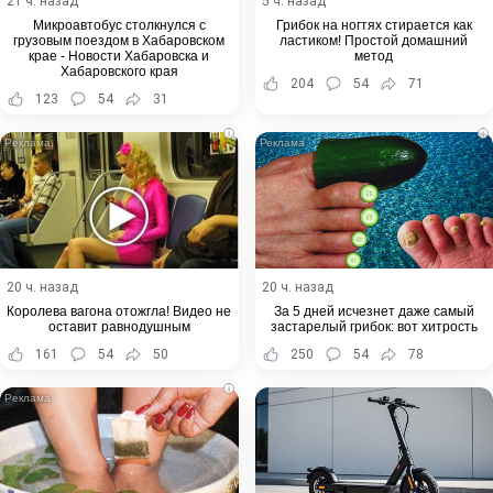
21 ч. назад
5 ч. назад
Микроавтобус столкнулся с
Грибок на ногтях стирается как
грузовым поездом в Хабаровском
ластиком! Простой домашний
крае - Новости Хабаровска и
метод
Хабаровского края
204
54
71
123
54
31
i
i
20 ч. назад
20 ч. назад
Королева вагона отожгла! Видео не
За 5 дней исчезнет даже самый
оставит равнодушным
застарелый грибок: вот хитрость
161
54
50
250
54
78
i