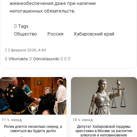
жизнеобеспечения даже при наличии
непогашенных обязательств.
Tags
Общество
Россия
Хабаровский край
2 февраля 2026, 4:40
WhatsApp
Telegram
Share
VKontakte
Odnoklassniki
via
Email
i
11 ч. назад
18 ч. назад
Ролик длится несколько секунд, а
Депутат Хабаровской гордумы
смеяться вы будете долго
арестован в Москве за распитие
алкоголя и неповиновение