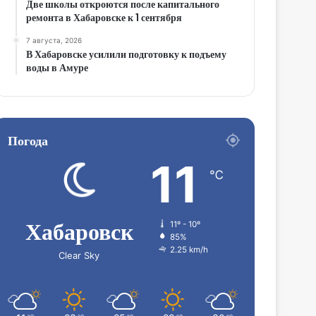
Две школы откроются после капитального
ремонта в Хабаровске к 1 сентября
7 августа, 2026
В Хабаровске усилили подготовку к подъему
воды в Амуре
Погода
11
℃
Хабаровск
11º - 10º
85%
2.25 km/h
Clear Sky