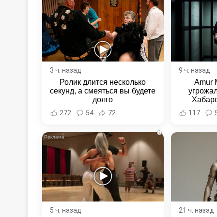
3 ч. назад
9 ч. назад
Ролик длится несколько
Amur 
секунд, а смеяться вы будете
угрожал
долго
Хабаро
Хабаровс
272
54
72
117
i
5 ч. назад
21 ч. назад