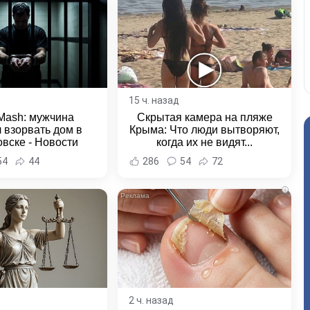
15 ч. назад
Mash: мужчина
Скрытая камера на пляже
 взорвать дом в
Крыма: Что люди вытворяют,
вске - Новости
когда их не видят...
ка и Хабаровского
54
44
286
54
72
края
i
2 ч. назад