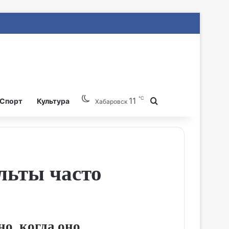
℃
11
Search for
Спорт
Культура
Хабаровск
льты часто
о, когда оно