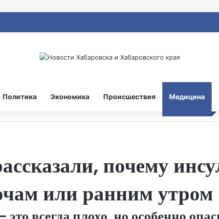
Политика
Экономика
Происшествия
Медицина
ассказали, почему инсу
очам или ранним утром
это всегда плохо, но особенно опасн