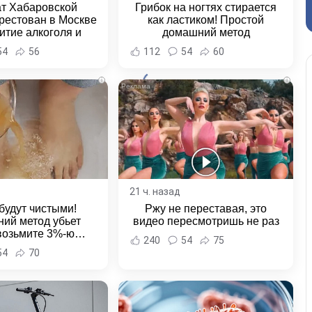
ат Хабаровской
Грибок на ногтях стирается
рестован в Москве
как ластиком! Простой
итие алкоголя и
домашний метод
овение полиции -
54
56
112
54
60
и Хабаровска и
ровского края
i
i
21 ч. назад
будут чистыми!
Ржу не переставая, это
ий метод убьет
видео пересмотришь не раз
 возьмите 3%-ю…
240
54
75
54
70