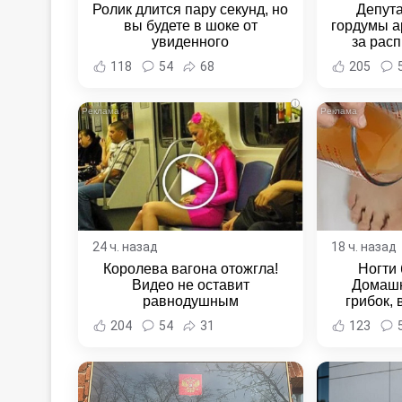
Ролик длится пару секунд, но
Депут
вы будете в шоке от
гордумы а
увиденного
за расп
неповин
118
54
68
205
Новост
Хаба
i
24 ч. назад
18 ч. назад
Королева вагона отожгла!
Ногти 
Видео не оставит
Домашн
равнодушным
грибок,
204
54
31
123