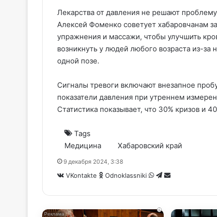
Лекарства от давления не решают проблему
Алексей Фоменко советует хабаровчанам 
упражнения и массажи, чтобы улучшить кро
возникнуть у людей любого возраста из-за 
одной позе.
Сигналы тревоги включают внезапное про
показатели давления при утреннем измерен
Статистика показывает, что 30% кризов и 4
Tags
Медицина
Хабаровский край
9 декабря 2024, 3:38
WhatsApp
Telegram
Share
VKontakte
Odnoklassniki
via
Email
i