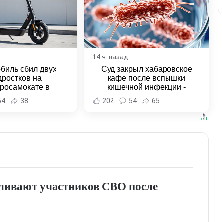
14 ч. назад
биль сбил двух
Суд закрыл хабаровское
дростков на
кафе после вспышки
тросамокате в
кишечной инфекции -
льске-на-Амуре -
Новости Хабаровска и
54
38
202
54
65
и Хабаровска и
Хабаровского края
ровского края
ливают участников СВО после