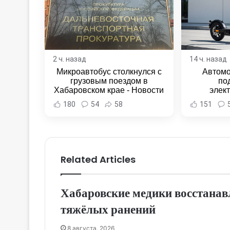
2 ч. назад
14 ч. назад
Микроавтобус столкнулся с
Автомо
грузовым поездом в
по
Хабаровском крае - Новости
элек
Хабаровска и Хабаровского
Комсомо
180
54
58
151
края
Новост
Хаба
Related Articles
Хабаровские медики восстанав
тяжёлых ранений
8 августа, 2026