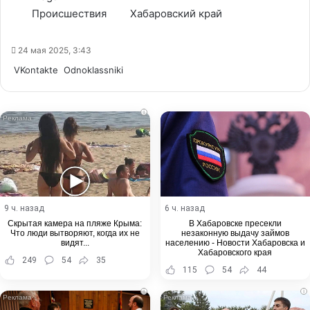
Происшествия
Хабаровский край
24 мая 2025, 3:43
WhatsApp
Telegram
Share
VKontakte
Odnoklassniki
via
Email
i
9 ч. назад
6 ч. назад
Скрытая камера на пляже Крыма:
В Хабаровске пресекли
Что люди вытворяют, когда их не
незаконную выдачу займов
видят...
населению - Новости Хабаровска и
Хабаровского края
249
54
35
115
54
44
i
i