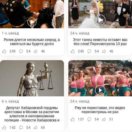
1 ч. назад
24 ч. назад
Ролик длится несколько секунд, а
Этот танец невесты оставит вас
смеяться вы будете долго
без слов! Пересмотрела 10 раз
249
54
46
245
54
46
i
6 ч. назад
24 ч. назад
Депутат Хабаровской гордумы
Ржу не переставая, это видео
арестован в Москве за распитие
пересмотришь не раз
алкоголя и неповиновение
137
54
51
полиции - Новости Хабаровска и
Хабаровского края
142
54
66