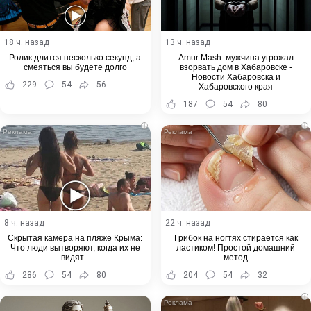
18 ч. назад
13 ч. назад
Ролик длится несколько секунд, а
Amur Mash: мужчина угрожал
смеяться вы будете долго
взорвать дом в Хабаровске -
Новости Хабаровска и
229
54
56
Хабаровского края
187
54
80
i
i
8 ч. назад
22 ч. назад
Скрытая камера на пляже Крыма:
Грибок на ногтях стирается как
Что люди вытворяют, когда их не
ластиком! Простой домашний
видят...
метод
286
54
80
204
54
32
i