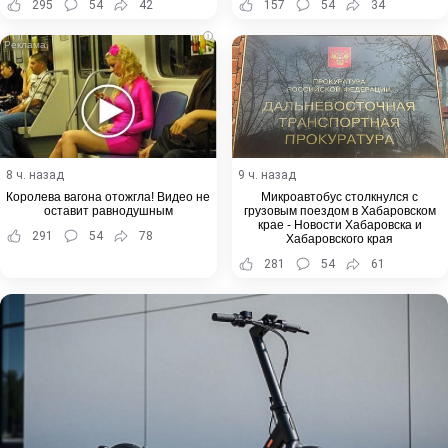
295
54
42
157
54
34
i
8 ч. назад
9 ч. назад
Королева вагона отожгла! Видео не
Микроавтобус столкнулся с
оставит равнодушным
грузовым поездом в Хабаровском
крае - Новости Хабаровска и
291
54
78
Хабаровского края
281
54
61