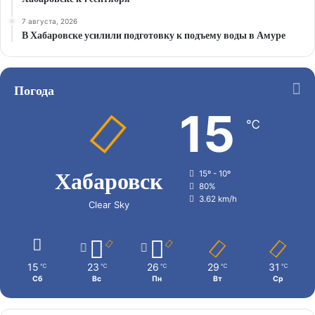
7 августа, 2026
В Хабаровске усилили подготовку к подъему воды в Амуре
Погода
15
℃
Хабаровск
15º - 10º
80%
3.62 km/h
Clear Sky
15
23
26
29
31
℃
℃
℃
℃
℃
Сб
Вс
Пн
Вт
Ср