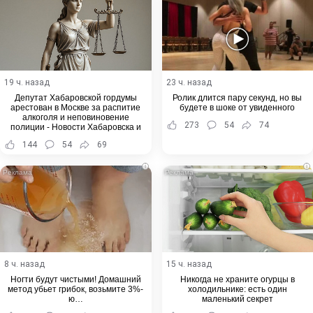
19 ч. назад
23 ч. назад
Депутат Хабаровской гордумы
Ролик длится пару секунд, но вы
арестован в Москве за распитие
будете в шоке от увиденного
алкоголя и неповиновение
273
54
74
полиции - Новости Хабаровска и
Хабаровского края
144
54
69
i
i
8 ч. назад
15 ч. назад
Ногти будут чистыми! Домашний
Никогда не храните огурцы в
метод убьет грибок, возьмите 3%-
холодильнике: есть один
ю…
маленький секрет