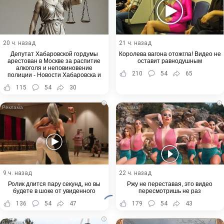
20 ч. назад
21 ч. назад
Депутат Хабаровской гордумы
Королева вагона отожгла! Видео не
арестован в Москве за распитие
оставит равнодушным
алкоголя и неповиновение
210
54
65
полиции - Новости Хабаровска и
Хабаровского края
115
54
30
i
i
9 ч. назад
22 ч. назад
Ролик длится пару секунд, но вы
Ржу не переставая, это видео
будете в шоке от увиденного
пересмотришь не раз
136
54
47
179
54
43
i