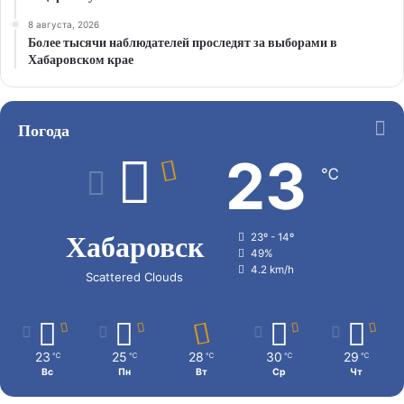
8 августа, 2026
Более тысячи наблюдателей проследят за выборами в
Хабаровском крае
Погода
23
℃
Хабаровск
23º - 14º
49%
4.2 km/h
Scattered Clouds
23
25
28
30
29
℃
℃
℃
℃
℃
Вс
Пн
Вт
Ср
Чт