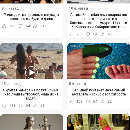
8 ч. назад
10 ч. назад
Ролик длится несколько секунд, а
Автомобиль сбил двух подростков
смеяться вы будете долго
на электросамокате в
Комсомольске-на-Амуре - Новости
150
54
51
Хабаровска и Хабаровского края
255
54
43
i
i
15 ч. назад
5 ч. назад
Скрытая камера на пляже Крыма:
За 5 дней исчезнет даже самый
Что люди вытворяют, когда их не
застарелый грибок: вот хитрость
видят...
103
54
32
123
54
51
i