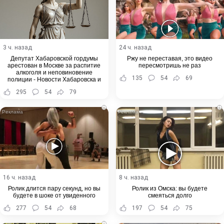
3 ч. назад
24 ч. назад
Депутат Хабаровской гордумы
Ржу не переставая, это видео
арестован в Москве за распитие
пересмотришь не раз
алкоголя и неповиновение
135
54
69
полиции - Новости Хабаровска и
Хабаровского края
295
54
79
i
i
16 ч. назад
8 ч. назад
Ролик длится пару секунд, но вы
Ролик из Омска: вы будете
будете в шоке от увиденного
смеяться долго
277
54
68
197
54
75
i