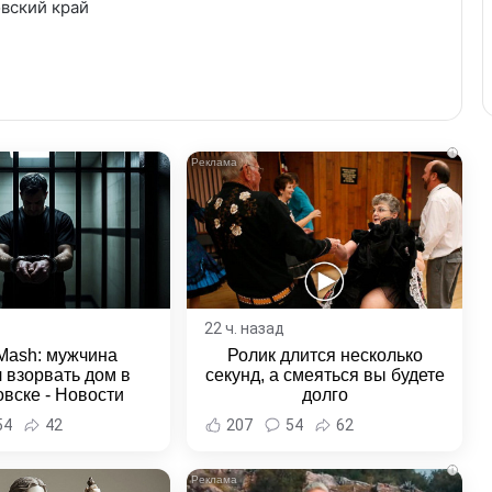
вский край
i
22 ч. назад
Mash: мужчина
Ролик длится несколько
 взорвать дом в
секунд, а смеяться вы будете
вске - Новости
долго
ка и Хабаровского
54
42
207
54
62
края
i