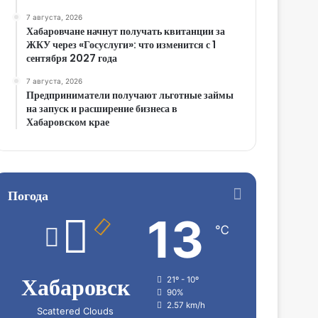
7 августа, 2026
Хабаровчане начнут получать квитанции за
ЖКУ через «Госуслуги»: что изменится с 1
сентября 2027 года
7 августа, 2026
Предприниматели получают льготные займы
на запуск и расширение бизнеса в
Хабаровском крае
Погода
13
℃
Хабаровск
21º - 10º
90%
2.57 km/h
Scattered Clouds