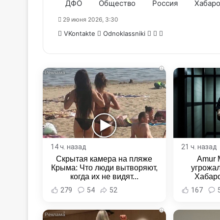
ДФО
Общество
Россия
Хабаро
29 июня 2026, 3:30
WhatsApp
Telegram
Share
VKontakte
Odnoklassniki
via
Email
i
14 ч. назад
21 ч. назад
Скрытая камера на пляже
Amur 
Крыма: Что люди вытворяют,
угрожал
когда их не видят...
Хабаро
Хабаровс
279
54
52
167
i