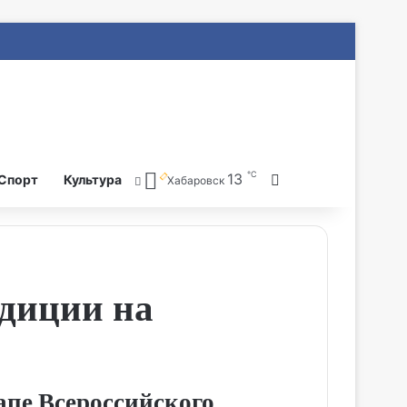
℃
13
Search for
Спорт
Культура
Хабаровск
адиции на
апе Всероссийского