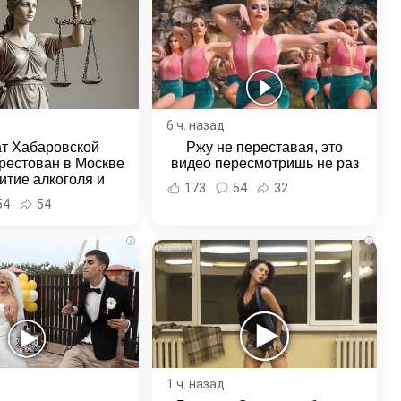
6 ч. назад
ат Хабаровской
Ржу не переставая, это
рестован в Москве
видео пересмотришь не раз
итие алкоголя и
173
54
32
овение полиции -
54
54
и Хабаровска и
ровского края
i
i
1 ч. назад