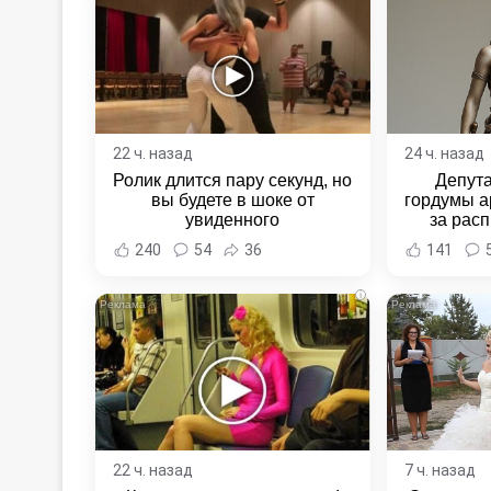
22 ч. назад
24 ч. назад
Ролик длится пару секунд, но
Депут
вы будете в шоке от
гордумы а
увиденного
за расп
неповин
240
54
36
141
Новост
Хаба
i
22 ч. назад
7 ч. назад