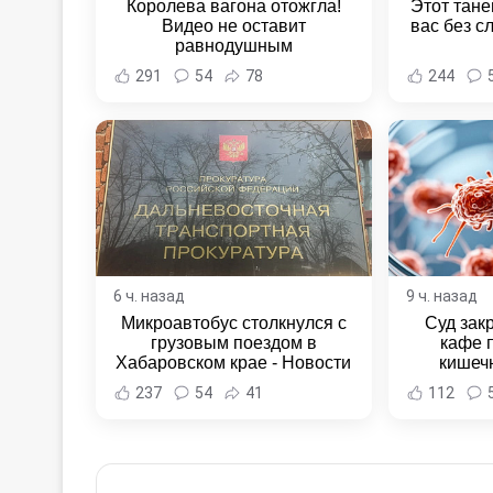
Королева вагона отожгла!
Этот тане
Видео не оставит
вас без с
равнодушным
291
54
78
244
6 ч. назад
9 ч. назад
Микроавтобус столкнулся с
Суд зак
грузовым поездом в
кафе 
Хабаровском крае - Новости
кишеч
Хабаровска и Хабаровского
Новост
237
54
41
112
края
Хаба