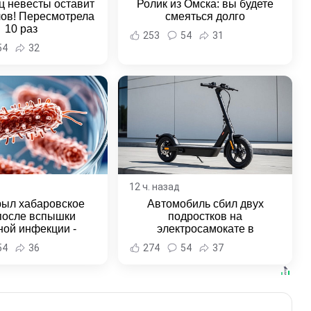
ц невесты оставит
Ролик из Омска: вы будете
лов! Пересмотрела
смеяться долго
10 раз
253
54
31
54
32
12 ч. назад
рыл хабаровское
Автомобиль сбил двух
после вспышки
подростков на
ной инфекции -
электросамокате в
и Хабаровска и
Комсомольске-на-Амуре -
54
36
274
54
37
ровского края
Новости Хабаровска и
Хабаровского края