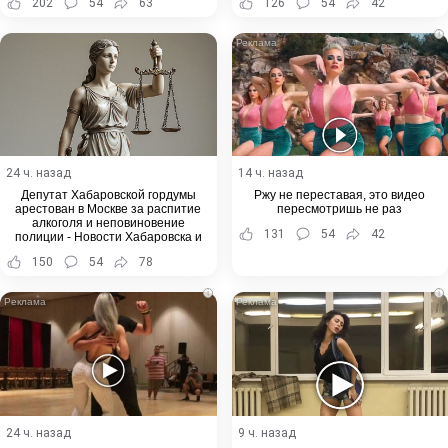
202
54
63
126
54
42
i
24 ч. назад
14 ч. назад
Депутат Хабаровской гордумы
Ржу не переставая, это видео
арестован в Москве за распитие
пересмотришь не раз
алкоголя и неповиновение
131
54
42
полиции - Новости Хабаровска и
Хабаровского края
150
54
78
i
i
24 ч. назад
9 ч. назад