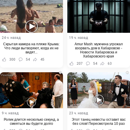
24 ч. назад
19 ч. назад
Скрытая камера на пляже Крыма:
Amur Mash: мужчина угрожал
Что люди вытворяют, когда их не
взорвать дом в Хабаровске -
видят...
Новости Хабаровска и
Хабаровского края
300
54
45
207
54
63
i
i
9 ч. назад
23 ч. назад
Ролик длится несколько секунд, а
Этот танец невесты оставит вас
смеяться вы будете долго
без слов! Пересмотрела 10 раз