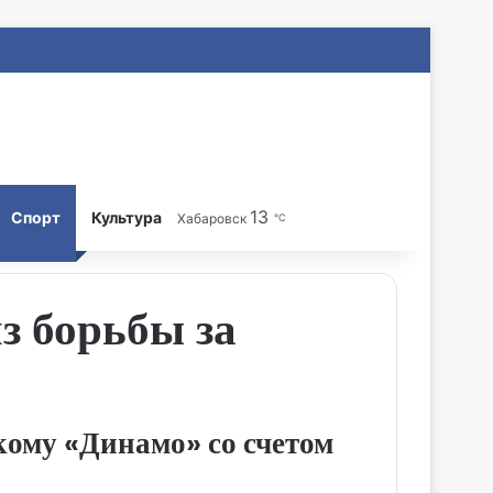
13
Search for
Спорт
Культура
Хабаровск
℃
 борьбы за
кому «Динамо» со счетом