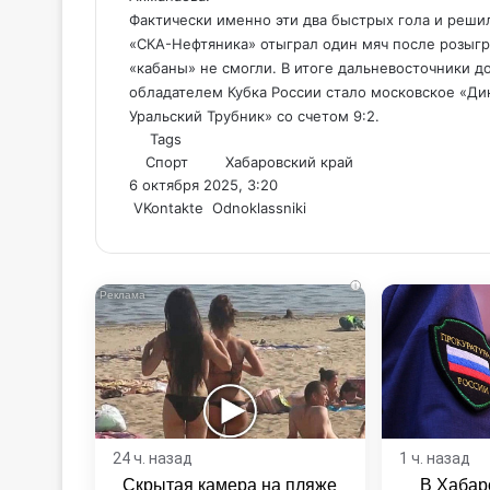
Фактически именно эти два быстрых гола и решил
«СКА-Нефтяника» отыграл один мяч после розыгры
«кабаны» не смогли. В итоге дальневосточники д
обладателем Кубка России стало московское «Ди
Уральский Трубник» со счетом 9:2.
Tags
Спорт
Хабаровский край
6 октября 2025, 3:20
WhatsApp
Telegram
Share
VKontakte
Odnoklassniki
via
Email
i
24 ч. назад
1 ч. назад
Скрытая камера на пляже
В Хабар