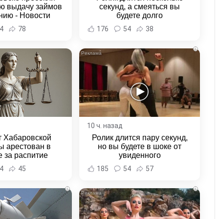
ю выдачу займов
секунд, а смеяться вы
нию - Новости
будете долго
а и Хабаровского
4
78
176
54
38
края
i
10 ч. назад
т Хабаровской
Ролик длится пару секунд,
ы арестован в
но вы будете в шоке от
 за распитие
увиденного
и неповиновение
4
45
185
54
57
ии - Новости
а и Хабаровского
i
i
края