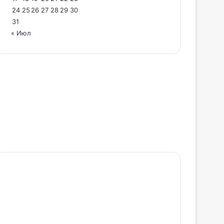
24
25
26
27
28
29
30
31
« Июл
Учредитель и главный редактор: Артамонов В.
А.
Адрес редакции: г. Хабаровск, ул. Павловича,
д. 13, офис 375. Телефон: +7-962-677-56-00.
Электронный адрес: support@prokhab.ru.