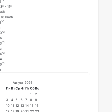
℃
3
3º - 11º
84%
1.18 km/h
℃
2
т
℃
0
б
℃
3
с
℃
4
н
℃
6
т
Август 2026
Пн
Вт
Ср
Чт
Пт
Сб
Вс
1
2
3
4
5
6
7
8
9
10
11
12
13
14
15
16
17
18
19
20
21
22
23