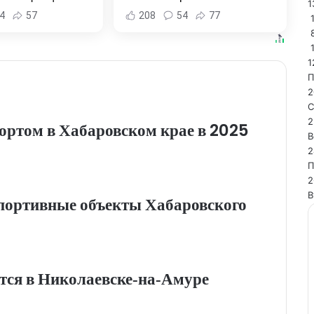
1
 Хабаровска и
Комсомольске-на-Амуре -
4
57
208
54
77
1
овского края
Новости Хабаровска и
Хабаровского края
1
П
2
С
2
портом в Хабаровском крае в 2025
В
2
П
2
В
портивные объекты Хабаровского
тся в Николаевске‑на‑Амуре