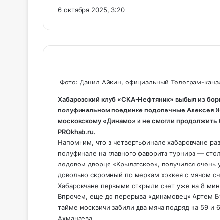
6 октября 2025, 3:20
Фото: Данил Айкин, официальный Телеграм-кана
Хабаровский клуб «СКА-Нефтяник» выбыл из борь
полуфинальном поединке подопечные Алексея Же
московскому «Динамо» и не смогли продолжить б
PROkhab.ru.
Напомним, что в четвертьфинале
хабаровчане ра
полуфинале на главного фаворита турнира — сто
ледовом дворце «Крылатское», получился очень
довольно скромный по меркам хоккея с мячом сч
Хабаровчане первыми открыли счет уже на 8 мин
Впрочем, еще до перерыва «динамовец» Артем Бут
тайме москвичи забили два мяча подряд на 59 и 
Ахманаева.