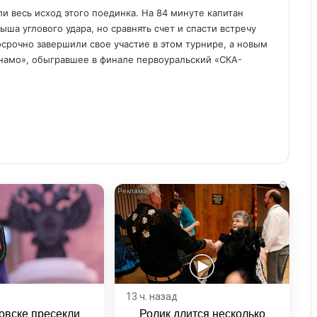
и весь исход этого поединка. На 84 минуте капитан
ша углового удара, но сравнять счет и спасти встречу
осрочно завершили свое участие в этом турнире, а новым
намо», обыгравшее в финале первоуральский «СКА-
i
13 ч. назад
овске пресекли
Ролик длится несколько