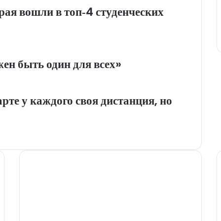
рая вошли в топ‑4 студенческих
н быть один для всех»
те у каждого своя дистанция, но
Сетевое издание PROKHAB.RU
зарегистрировано в Федеральной службе по
надзору в сфере связи, информационных
технологий и массовых коммуникаций.
Свидетельство о регистрации ЭЛ № ФС 77 –