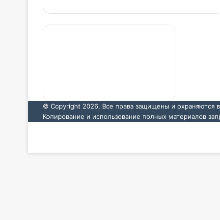
© Copyright 2026, Все права защищены и охраняются 
Копирование и использование полных материалов зап
VKontakte
Odnoklassniki
VKontakte
Odnoklassniki
WhatsApp
Telegram
Back
to
top
button