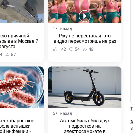
1 ч. назад
ало причиной
Ржу не переставая, это
зрыва в Москве 7
видео пересмотришь не раз
августа
142
54
46
4
57
5 ч. назад
ыл хабаровское
Автомобиль сбил двух
осле вспышки
подростков на
S
ой инфекции -
электросамокате в