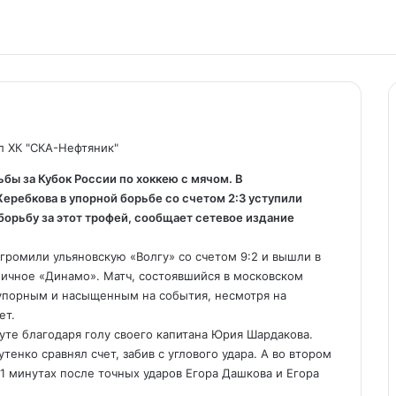
л ХК "СКА-Нефтяник"
бы за Кубок России по хоккею с мячом. В
ребкова в упорной борьбе со счетом 2:3 уступили
орьбу за этот трофей, сообщает сетевое издание
згромили ульяновскую «Волгу»
со счетом 9:2 и вышли в
личное «Динамо». Матч, состоявшийся в московском
 упорным и насыщенным на события, несмотря на
ет.
уте благодаря голу своего капитана Юрия Шардакова.
енко сравнял счет, забив с углового удара. А во втором
61 минутах после точных ударов Егора Дашкова и Егора