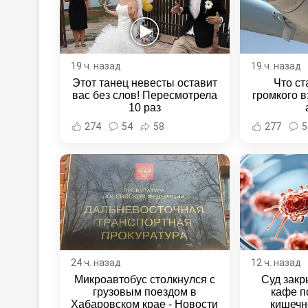
19 ч. назад
19 ч. назад
Этот танец невесты оставит
Что ст
вас без слов! Пересмотрела
громкого в
10 раз
274
54
58
277
5
24 ч. назад
12 ч. назад
Микроавтобус столкнулся с
Суд закр
грузовым поездом в
кафе п
Хабаровском крае - Новости
кишечн