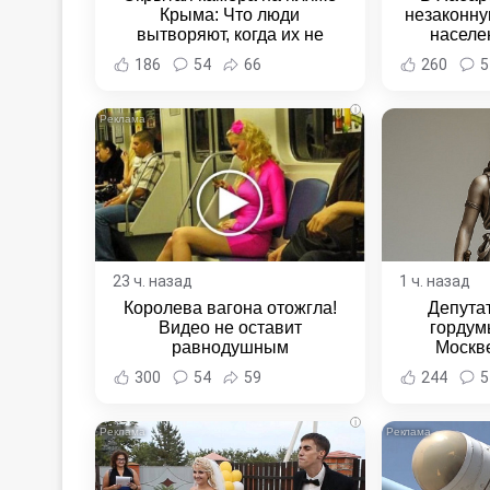
Крыма: Что люди
незаконну
вытворяют, когда их не
населе
видят...
Хабаровск
186
54
66
260
5
i
23 ч. назад
1 ч. назад
Королева вагона отожгла!
Депута
Видео не оставит
гордум
равнодушным
Москве
алкоголя 
300
54
59
244
5
полиц
Хабаровск
i