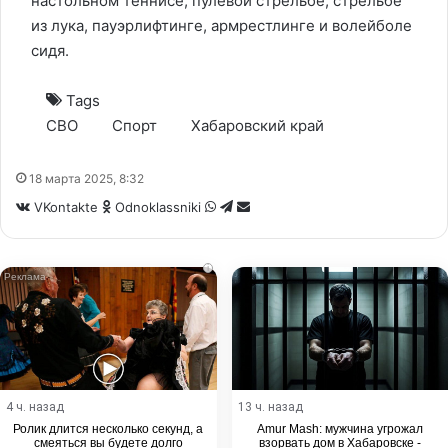
настольном теннисе, пулевой стрельбе, стрельбе
из лука, пауэрлифтинге, армрестлинге и волейболе
сидя.
Tags
СВО
Спорт
Хабаровский край
18 марта 2025, 8:32
WhatsApp
Telegram
Share
VKontakte
Odnoklassniki
via
Email
i
4 ч. назад
13 ч. назад
Ролик длится несколько секунд, а
Amur Mash: мужчина угрожал
смеяться вы будете долго
взорвать дом в Хабаровске -