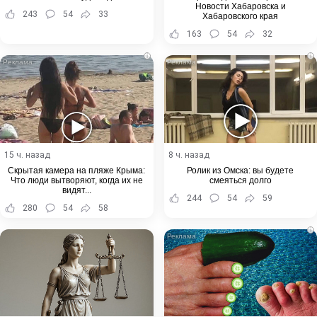
Новости Хабаровска и
243
54
33
Хабаровского края
163
54
32
i
i
15 ч. назад
8 ч. назад
Скрытая камера на пляже Крыма:
Ролик из Омска: вы будете
Что люди вытворяют, когда их не
смеяться долго
видят...
244
54
59
280
54
58
i