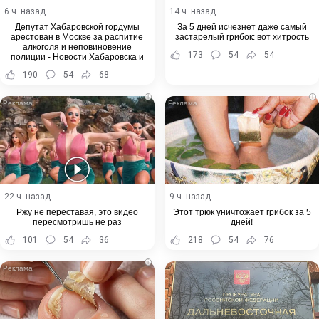
6 ч. назад
14 ч. назад
Депутат Хабаровской гордумы
За 5 дней исчезнет даже самый
арестован в Москве за распитие
застарелый грибок: вот хитрость
алкоголя и неповиновение
173
54
54
полиции - Новости Хабаровска и
Хабаровского края
190
54
68
i
i
22 ч. назад
9 ч. назад
Ржу не переставая, это видео
Этот трюк уничтожает грибок за 5
пересмотришь не раз
дней!
101
54
36
218
54
76
i