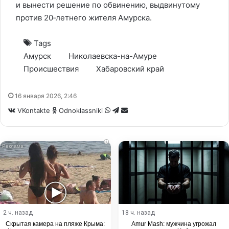
и вынести решение по обвинению, выдвинутому
против 20‑летнего жителя Амурска.
Tags
Амурск
Николаевска-на-Амуре
Происшествия
Хабаровский край
16 января 2026, 2:46
WhatsApp
Telegram
Share
VKontakte
Odnoklassniki
via
Email
i
2 ч. назад
18 ч. назад
Скрытая камера на пляже Крыма:
Amur Mash: мужчина угрожал