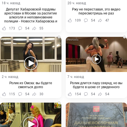
18 ч. назад
20 ч. назад
Депутат Хабаровской гордумы
Ржу не переставая, это видео
арестован в Москве за распитие
пересмотришь не раз
алкоголя и неповиновение
109
54
47
полиции - Новости Хабаровска и
Хабаровского края
173
54
55
i
i
2 ч. назад
7 ч. назад
Ролик из Омска: вы будете
Ролик длится пару секунд, но вы
смеяться долго
будете в шоке от увиденного
115
54
30
154
54
54
i