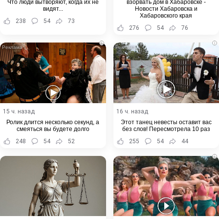
Что люди вытворяют, когда их не
взорвать дом в Хабаровске -
видят...
Новости Хабаровска и
Хабаровского края
238
54
73
276
54
76
i
i
15 ч. назад
16 ч. назад
Ролик длится несколько секунд, а
Этот танец невесты оставит вас
смеяться вы будете долго
без слов! Пересмотрела 10 раз
248
54
52
255
54
44
i