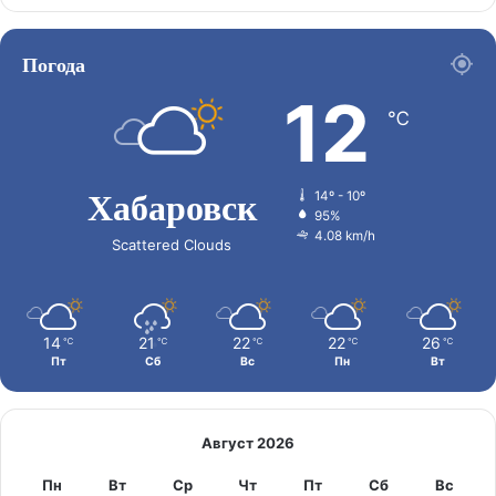
Погода
12
℃
Хабаровск
14º - 10º
95%
4.08 km/h
Scattered Clouds
14
21
22
22
26
℃
℃
℃
℃
℃
Пт
Сб
Вс
Пн
Вт
Август 2026
Пн
Вт
Ср
Чт
Пт
Сб
Вс