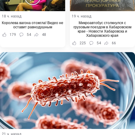
18 ч. назад
19 ч. назад
Королева вагона отожгла! Видео не
Микроавтобус столкнулся с
оставит равнодушным
грузовым поездом в Хабаровском
крае - Новости Хабаровска и
179
54
48
Хабаровского края
225
54
66
21 ч. назад