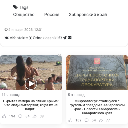
Tags
Общество
Россия
Хабаровский край
4 января 2026, 12:01
WhatsApp
Telegram
Share
VKontakte
Odnoklassniki
via
Email
i
11 ч. назад
5 ч. назад
Скрытая камера на пляже Крыма:
Микроавтобус столкнулся с
Что люди вытворяют, когда их не
грузовым поездом в Хабаровском
видят...
крае - Новости Хабаровска и
Хабаровского края
194
54
38
109
54
77