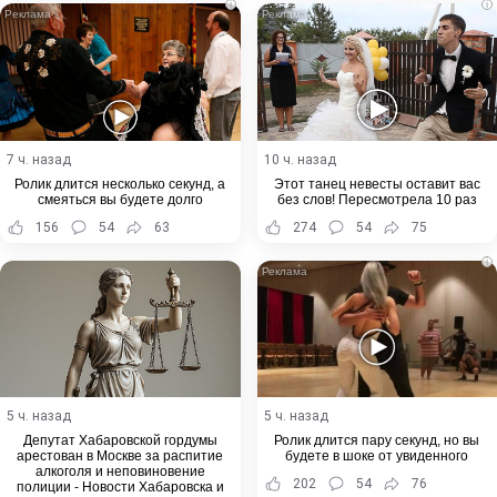
i
i
7 ч. назад
10 ч. назад
Ролик длится несколько секунд, а
Этот танец невесты оставит вас
смеяться вы будете долго
без слов! Пересмотрела 10 раз
156
54
63
274
54
75
i
5 ч. назад
5 ч. назад
Депутат Хабаровской гордумы
Ролик длится пару секунд, но вы
арестован в Москве за распитие
будете в шоке от увиденного
алкоголя и неповиновение
202
54
76
полиции - Новости Хабаровска и