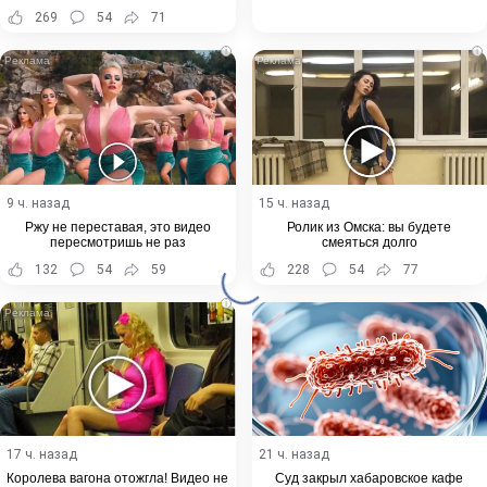
Хабаровского края
269
54
71
i
i
9 ч. назад
15 ч. назад
Ржу не переставая, это видео
Ролик из Омска: вы будете
пересмотришь не раз
смеяться долго
132
54
59
228
54
77
i
17 ч. назад
21 ч. назад
Королева вагона отожгла! Видео не
Суд закрыл хабаровское кафе