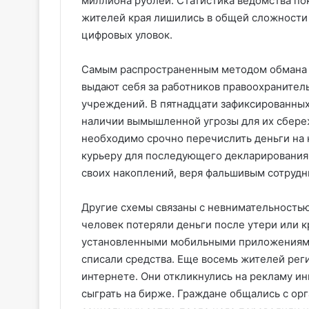
миллиона рублей. Статистика ведомства по
жителей края лишились в общей сложности 
цифровых уловок.
Самым распространенным методом обмана о
выдают себя за работников правоохранител
учреждений. В пятнадцати зафиксированны
наличии вымышленной угрозы для их сбереж
необходимо срочно перечислить деньги на 
курьеру для последующего декларирования.
своих накоплений, веря фальшивым сотрудн
Другие схемы связаны с невнимательностью
человек потеряли деньги после утери или к
установленными мобильными приложениями 
списали средства. Еще восемь жителей рег
интернете. Они откликнулись на рекламу и
сыграть на бирже. Граждане общались с ор