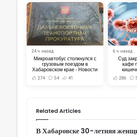
24 ч. назад
6 ч. назад
Микроавтобус столкнулся с
Суд зак
грузовым поездом в
кафе 
Хабаровском крае - Новости
кишеч
Хабаровска и Хабаровского
Новост
274
54
41
286
края
Хаба
Related Articles
В Хабаровске 30-летняя женщи