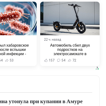
22 ч. назад
рыл хабаровское
Автомобиль сбил двух
после вспышки
подростков на
ной инфекции -
электросамокате в
и Хабаровска и
Комсомольске-на-Амуре -
54
53
157
54
72
ровского края
Новости Хабаровска и
Хабаровского края
на утонула при купании в Амуре