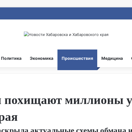
Политика
Экономика
Происшествия
Медицина
 похищают миллионы у
рая
аскрыла актуальные схемы обмана 