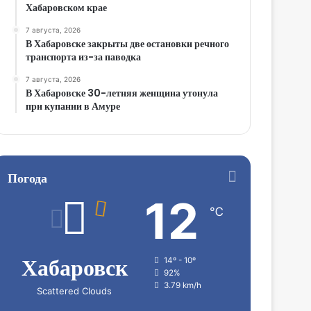
Хабаровском крае
7 августа, 2026
В Хабаровске закрыты две остановки речного
транспорта из-за паводка
7 августа, 2026
В Хабаровске 30-летняя женщина утонула
при купании в Амуре
Погода
12
℃
Хабаровск
14º - 10º
92%
3.79 km/h
Scattered Clouds