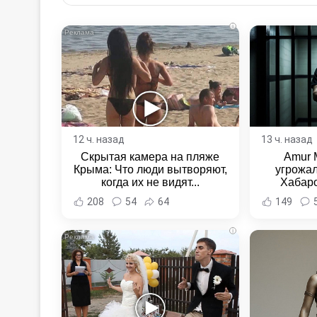
Email
i
12 ч. назад
13 ч. назад
Скрытая камера на пляже
Amur 
Крыма: Что люди вытворяют,
угрожал
когда их не видят...
Хабаро
Хабаровс
208
54
64
149
i