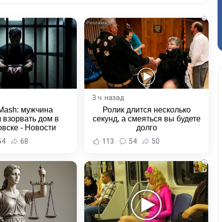
i
3 ч. назад
Mash: мужчина
Ролик длится несколько
 взорвать дом в
секунд, а смеяться вы будете
вске - Новости
долго
ка и Хабаровского
54
68
113
54
50
края
i