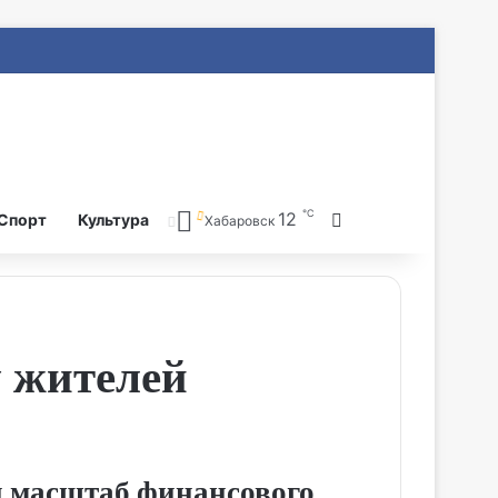
℃
12
Search for
Спорт
Культура
Хабаровск
 жителей
и масштаб финансового