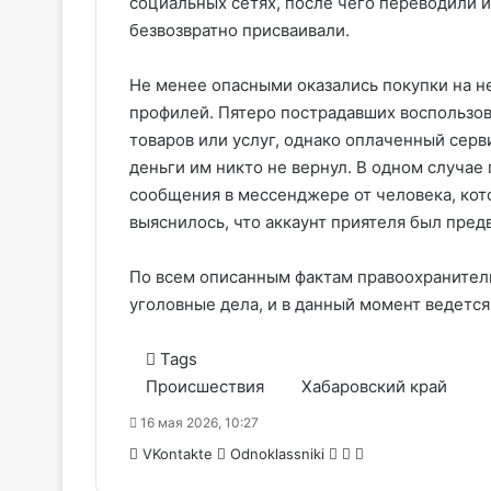
социальных сетях, после чего переводили 
безвозвратно присваивали.
Не менее опасными оказались покупки на 
профилей. Пятеро пострадавших воспользо
товаров или услуг, однако оплаченный серви
деньги им никто не вернул. В одном случае
сообщения в мессенджере от человека, кот
выяснилось, что аккаунт приятеля был пре
По всем описанным фактам правоохранител
уголовные дела, и в данный момент ведется
Tags
Происшествия
Хабаровский край
16 мая 2026, 10:27
WhatsApp
Telegram
Share
VKontakte
Odnoklassniki
via