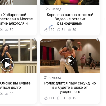
12 ч. назад
ат Хабаровской
Королева вагона отожгла!
рестован в Москве
Видео не оставит
итие алкоголя и
равнодушным
овение полиции -
54
50
139
54
50
и Хабаровска и
ровского края
i
i
21 ч. назад
 Омска: вы будете
Ролик длится пару секунд, но
яться долго
вы будете в шоке от
увиденного
54
30
111
54
45