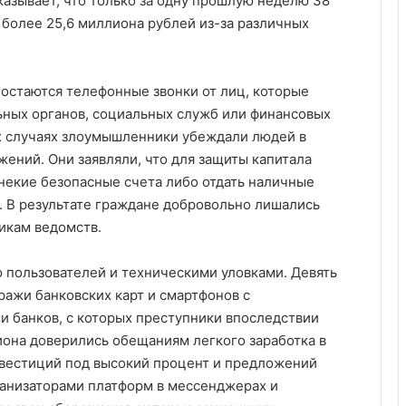
казывает, что только за одну прошлую неделю 38
более 25,6 миллиона рублей из-за различных
стаются телефонные звонки от лиц, которые
ьных органов, социальных служб или финансовых
х случаях злоумышленники убеждали людей в
ений. Они заявляли, что для защиты капитала
некие безопасные счета либо отдать наличные
 В результате граждане добровольно лишались
икам ведомств.
 пользователей и техническими уловками. Девять
ражи банковских карт и смартфонов с
банков, с которых преступники впоследствии
иона доверились обещаниям легкого заработка в
нвестиций под высокий процент и предложений
ганизаторами платформ в мессенджерах и