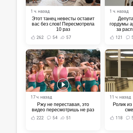
1 ч. назад
1 ч. назад
Этот танец невесты оставит
Депут
вас без слов! Пересмотрела
гордумы а
10 раз
за расп
неповин
262
54
57
121
Новост
Хаба
i
17 ч. назад
11 ч. назад
Ржу не переставая, это
Ролик из
видео пересмотришь не раз
сме
222
54
51
118