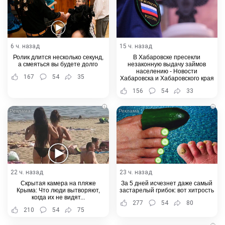
6 ч. назад
15 ч. назад
Ролик длится несколько секунд,
В Хабаровске пресекли
а смеяться вы будете долго
незаконную выдачу займов
населению - Новости
167
54
35
Хабаровска и Хабаровского края
156
54
33
i
i
22 ч. назад
23 ч. назад
Скрытая камера на пляже
За 5 дней исчезнет даже самый
Крыма: Что люди вытворяют,
застарелый грибок: вот хитрость
когда их не видят...
277
54
80
210
54
75