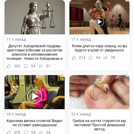
i
11 ч. назад
17 ч. назад
Депутат Хабаровской гордумы
Ролик длится пару секунд, но вы
арестован в Москве за распитие
будете в шоке от увиденного
алкоголя и неповиновение
274
54
70
полиции - Новости Хабаровска и
Хабаровского края
202
54
51
i
i
18 ч. назад
23 ч. назад
Королева вагона отожгла! Видео
Грибок на ногтях стирается как
не оставит равнодушным
ластиком! Простой домашний
метод
275
54
34