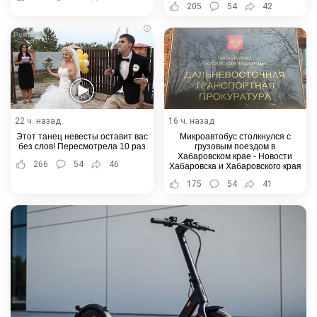
205
54
42
i
22 ч. назад
16 ч. назад
Этот танец невесты оставит вас
Микроавтобус столкнулся с
без слов! Пересмотрела 10 раз
грузовым поездом в
Хабаровском крае - Новости
266
54
46
Хабаровска и Хабаровского края
175
54
41