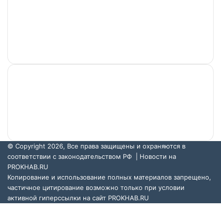
Учредитель и главный редактор: Артамонов В. А.
Адрес редакции: г. Хабаровск, ул. Павловича, д. 13,
офис 375. Телефон: +7-962-677-56-00. Электронный
адрес: support@prokhab.ru.
© Copyright 2026, Все права защищены и охраняются в
соответствии с законодательством РФ |
Новости на
PROKHAB.RU
Копирование и использование полных материалов запрещено,
частичное цитирование возможно только при условии
активной гиперссылки на сайт
PROKHAB.RU
VKontakte
Odnoklassniki
WhatsApp
Telegram
Back