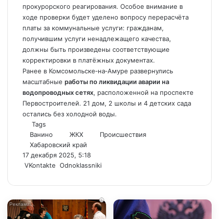
прокурорского реагирования. Особое внимание в
ходе проверки будет уделено вопросу перерасчёта
платы за коммунальные услуги: гражданам,
получившим услуги ненадлежащего качества,
должны быть произведены соответствующие
корректировки в платёжных документах.
Ранее в Комсомольске‑на‑Амуре развернулись
масштабные
работы по ликвидации аварии на
водопроводных сетях
, расположенной на проспекте
Первостроителей. 21 дом, 2 школы и 4 детских сада
остались без холодной воды.
Tags
Ванино
ЖКХ
Происшествия
Хабаровский край
17 декабря 2025, 5:18
WhatsApp
Telegram
Share
VKontakte
Odnoklassniki
via
Email
i