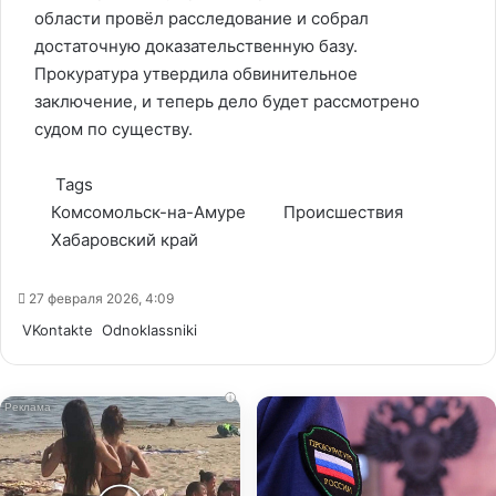
области провёл расследование и собрал
достаточную доказательственную базу.
Прокуратура утвердила обвинительное
заключение, и теперь дело будет рассмотрено
судом по существу.
Tags
Комсомольск-на-Амуре
Происшествия
Хабаровский край
27 февраля 2026, 4:09
WhatsApp
Telegram
Share
VKontakte
Odnoklassniki
via
Email
i