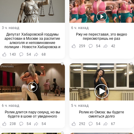
3 ч. назад
6 ч. назад
Депутат Хабаровской гордумы
Ржу не переставая, это видео
арестован в Москве за распитие
пересмотришь не раз
алкоголя и неповиновение
259
54
42
полиции - Новости Хабаровска и
Хабаровского края
143
54
68
i
i
6 ч. назад
5 ч. назад
Ролик длится пару секунд, но вы
Ролик из Омска: вы будете
будете в шоке от увиденного
смеяться долго
238
54
54
292
54
67
i