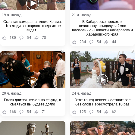
19 ч. назад
21 ч. назад
Скрытая камера на пляже Крыма:
В Хабаровске пресекли
Что люди вытворяют, когда их не
незаконную выдачу займов
видят...
населению - Новости Хабаровска и
Хабаровского края
180
54
78
234
54
44
i
i
20 ч. назад
24 ч. назад
Ролик длится несколько секунд, а
Этот танец невесты оставит вас
смеяться вы будете долго
без слов! Пересмотрела 10 раз
168
54
71
125
54
62
i