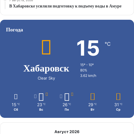
В Хабаровске усилили подготовку к подъему воды в Амуре
Погода
15
℃
Хабаровск
15º - 10º
80%
3.62 km/h
Clear Sky
15
23
26
29
31
℃
℃
℃
℃
℃
Сб
Вс
Пн
Вт
Ср
Август 2026