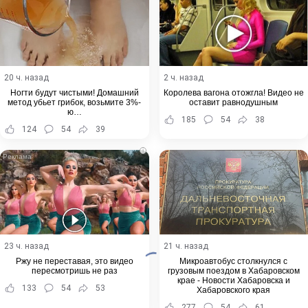
20 ч. назад
2 ч. назад
Ногти будут чистыми! Домашний
Королева вагона отожгла! Видео не
метод убьет грибок, возьмите 3%-
оставит равнодушным
ю…
185
54
38
124
54
39
i
23 ч. назад
21 ч. назад
Ржу не переставая, это видео
Микроавтобус столкнулся с
пересмотришь не раз
грузовым поездом в Хабаровском
крае - Новости Хабаровска и
133
54
53
Хабаровского края
277
54
61