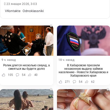
23 января 2026, 3:03
WhatsApp
Telegram
Share
VKontakte
Odnoklassniki
via
Email
i
9 ч. назад
18 ч. назад
Ролик длится несколько секунд, а
В Хабаровске пресекли
смеяться вы будете долго
незаконную выдачу займов
населению - Новости Хабаровска и
105
54
40
Хабаровского края
271
54
62
i
i