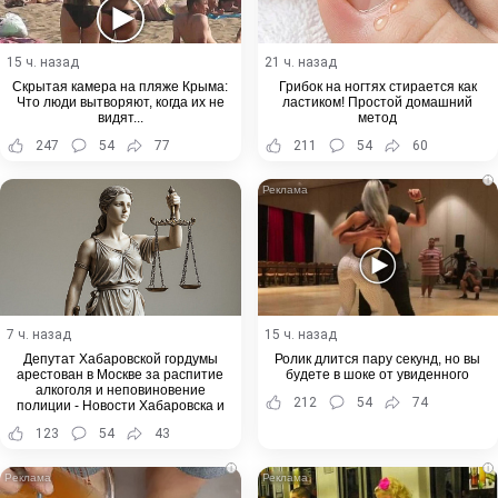
15 ч. назад
21 ч. назад
Скрытая камера на пляже Крыма:
Грибок на ногтях стирается как
Что люди вытворяют, когда их не
ластиком! Простой домашний
видят...
метод
247
54
77
211
54
60
i
7 ч. назад
15 ч. назад
Депутат Хабаровской гордумы
Ролик длится пару секунд, но вы
арестован в Москве за распитие
будете в шоке от увиденного
алкоголя и неповиновение
212
54
74
полиции - Новости Хабаровска и
Хабаровского края
123
54
43
i
i