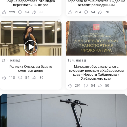
Ржу не переставая, это видео
Королева вагона отожгла! Видео не
пересмотришь не раз
оставит равнодушным
229
54
66
214
54
70
i
21 ч. назад
18 ч. назад
Ролик из Омска: вы будете
Микроавтобус столкнулся с
смеяться долго
грузовым поездом в Хабаровском
крае - Новости Хабаровска и
118
54
30
Хабаровского края
291
54
50