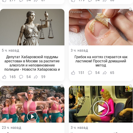
i
5 ч. назад
3 ч. назад
Депутат Хабаровской гордумы
Грибок на ногтях стирается как
арестован в Москве за распитие
ластиком! Простой домашний
алкоголя и неповиновение
метод
полиции - Новости Хабаровска и
151
54
65
Хабаровского края
165
54
59
i
i
23 ч. назад
3 ч. назад