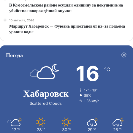
В Комсомольском районе осудили женщину за покушение на
убийство новорождённой внучки
10 августа, 2026
Маршрут Хабаровск — Фуюань приостановят из-за подъёма
уровня воды
Погода
16
℃
Хабаровск
17º - 16º
85%
1.36 km/h
Scattered Clouds
17
28
30
29
25
℃
℃
℃
℃
℃