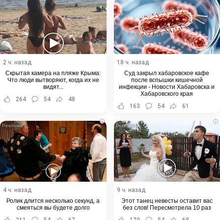
2 ч. назад
18 ч. назад
Скрытая камера на пляже Крыма:
Суд закрыл хабаровское кафе
Что люди вытворяют, когда их не
после вспышки кишечной
видят...
инфекции - Новости Хабаровска и
Хабаровского края
264
54
48
163
54
61
i
i
4 ч. назад
9 ч. назад
Ролик длится несколько секунд, а
Этот танец невесты оставит вас
смеяться вы будете долго
без слов! Пересмотрела 10 раз
211
54
67
179
54
68