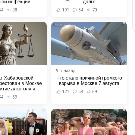
ной инфекции -
долго
и Хабаровска и
54
38
191
54
70
ровского края
i
9 ч. назад
ат Хабаровской
Что стало причиной громкого
рестован в Москве
взрыва в Москве 7 августа
итие алкоголя и
121
54
69
овение полиции -
54
59
и Хабаровска и
ровского края
i
i