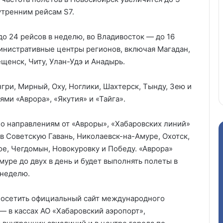
утренним рейсам S7.
до 24 рейсов в неделю, во Владивосток — до 16
инистративные центры регионов, включая Магадан,
щенск, Читу, Улан-Удэ и Анадырь.
гри, Мирный, Оху, Ноглики, Шахтерск, Тынду, Зею и
ми «Аврора», «Якутия» и «Тайга».
по направлениям от «Авроры», «Хабаровских линий»
в Советскую Гавань, Николаевск-на-Амуре, Охотск,
ое, Чегдомын, Новокуровку и Победу. «Аврора»
муре до двух в день и будет выполнять полеты в
 неделю.
посетить официальный сайт международного
— в кассах АО «Хабаровский аэропорт»,