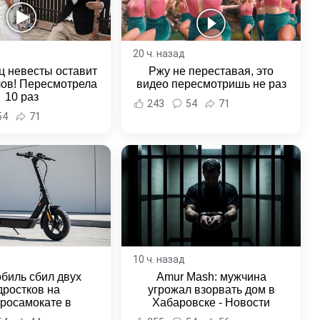
20 ч. назад
ц невесты оставит
Ржу не переставая, это
лов! Пересмотрела
видео пересмотришь не раз
10 раз
243
54
71
54
71
10 ч. назад
биль сбил двух
Amur Mash: мужчина
дростков на
угрожал взорвать дом в
тросамокате в
Хабаровске - Новости
льске-на-Амуре -
Хабаровска и Хабаровского