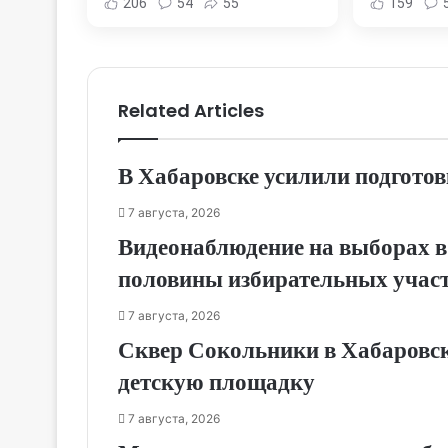
206
54
55
159
края
Новост
Хаба
Related Articles
В Хабаровске усилили подготов
7 августа, 2026
Видеонаблюдение на выборах в
половины избирательных учас
7 августа, 2026
Сквер Сокольники в Хабаровск
детскую площадку
7 августа, 2026