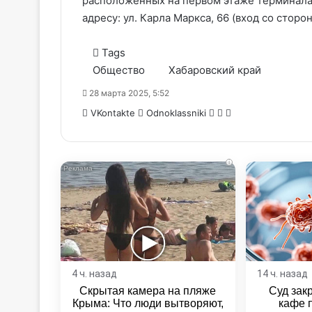
расположенных на первом этаже терминала 
адресу: ул. Карла Маркса, 66 (вход со стор
Tags
Общество
Хабаровский край
28 марта 2025, 5:52
WhatsApp
Telegram
Share
VKontakte
Odnoklassniki
via
Email
i
4 ч. назад
14 ч. назад
Скрытая камера на пляже
Суд зак
Крыма: Что люди вытворяют,
кафе 