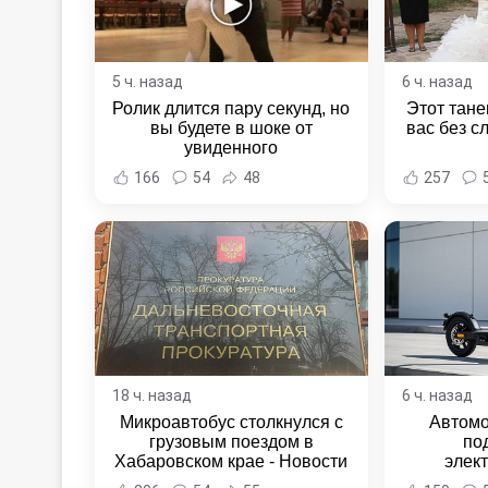
5 ч. назад
6 ч. назад
Ролик длится пару секунд, но
Этот тане
вы будете в шоке от
вас без с
увиденного
166
54
48
257
18 ч. назад
6 ч. назад
Микроавтобус столкнулся с
Автомо
грузовым поездом в
по
Хабаровском крае - Новости
элек
Хабаровска и Хабаровского
Комсомо