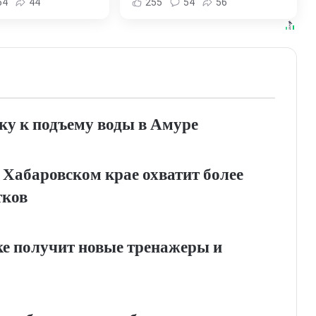
54
44
255
54
56
и Хабаровска и
края
ровского края
ку к подъему воды в Амуре
 Хабаровском крае охватит более
тков
е получит новые тренажеры и