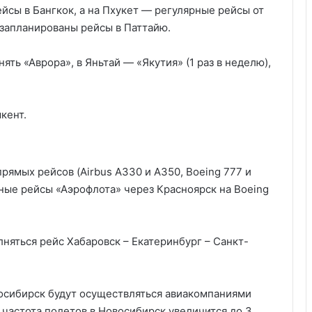
ейсы в Бангкок, а на Пхукет — регулярные рейсы от
е запланированы рейсы в Паттайю.
ять «Аврора», в Яньтай — «Якутия» (1 раз в неделю),
шкент.
прямых рейсов (Airbus A330 и A350, Boeing 777 и
тные рейсы «Аэрофлота» через Красноярск на Boeing
лняться рейс Хабаровск – Екатеринбург – Санкт-
восибирск будут осуществляться авиакомпаниями
я частота полетов в Новосибирск увеличится до 3