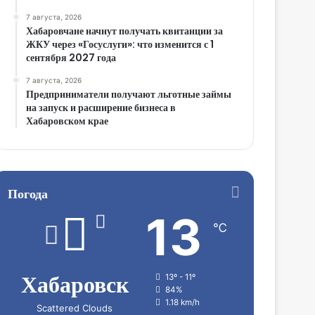
7 августа, 2026
Хабаровчане начнут получать квитанции за
ЖКУ через «Госуслуги»: что изменится с 1
сентября 2027 года
7 августа, 2026
Предприниматели получают льготные займы
на запуск и расширение бизнеса в
Хабаровском крае
Погода
13
℃
Хабаровск
13º - 11º
84%
1.18 km/h
Scattered Clouds