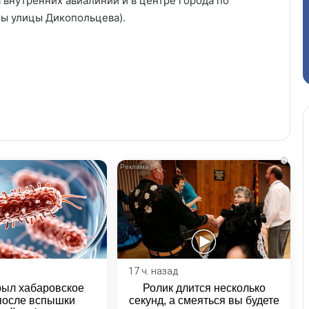
внутренних авиалиний и в центре города по
оны улицы Дикопольцева).
i
17 ч. назад
рыл хабаровское
Ролик длится несколько
после вспышки
секунд, а смеяться вы будете