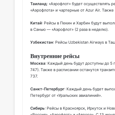
Таиланд
: «Аэрофлот» будет осуществлять р
«Аэрофлота» и чартерные от Azur Air. Такж
Китай
: Рейсы в Пекин и Харбин будут выполн
в Санью — «Аэрофлот» (2 раза в неделю).
Узбекистан
: Рейсы Uzbekistan Airways в Та
Внутренние рейсы
Москва
: Каждый день будут доступны до 5 
747). Также в расписании останутся транзи
737.
Санкт-Петербург
: Каждый день будет выпо
Петербург от «Уральских авиалиний».
Сибирь
: Рейсы в Красноярск, Иркутск и Но
«Россия», «Аэрофлот» и «Аврора». С 13 июн