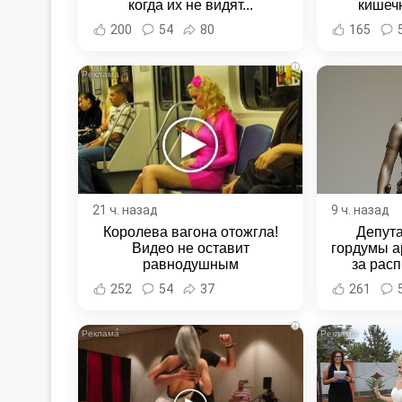
когда их не видят...
кишеч
Новост
200
54
80
165
Хаба
i
21 ч. назад
9 ч. назад
Королева вагона отожгла!
Депут
Видео не оставит
гордумы а
равнодушным
за расп
неповин
252
54
37
261
Новост
Хаба
i