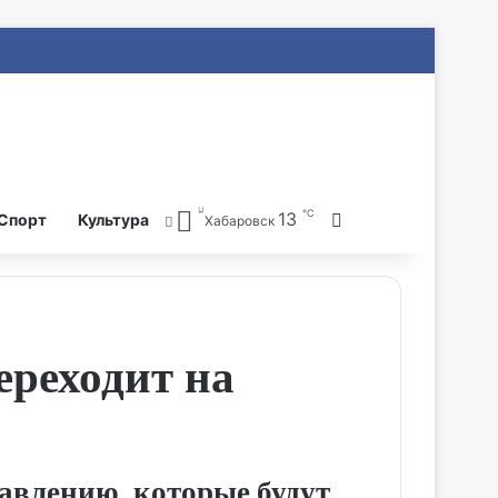
℃
13
Search for
Спорт
Культура
Хабаровск
реходит на
авлению, которые будут