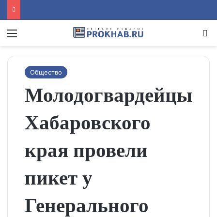
Menu
Se
Общество
Молодогвардейцы
Хабаровского
края провели
пикет у
Генерального