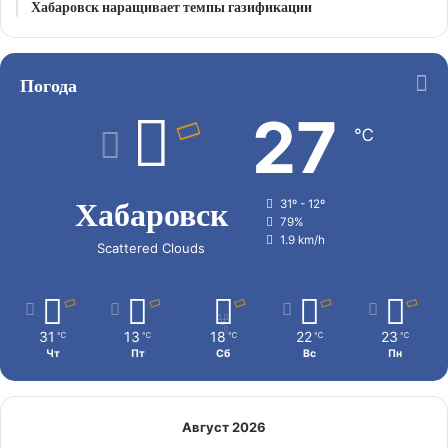
Хабаровск наращивает темпы газификации
Погода
27
℃
Хабаровск
31º - 12º
79%
1.9 km/h
Scattered Clouds
31
13
18
22
23
℃
℃
℃
℃
℃
Чт
Пт
Сб
Вс
Пн
Август 2026