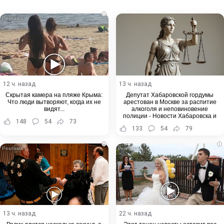
Email
i
12 ч. назад
13 ч. назад
Скрытая камера на пляже Крыма:
Депутат Хабаровской гордумы
Что люди вытворяют, когда их не
арестован в Москве за распитие
видят...
алкоголя и неповиновение
полиции - Новости Хабаровска и
148
54
73
Хабаровского края
133
54
79
i
i
13 ч. назад
22 ч. назад