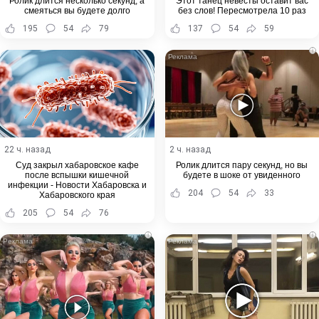
Ролик длится несколько секунд, а
Этот танец невесты оставит вас
смеяться вы будете долго
без слов! Пересмотрела 10 раз
195
54
79
137
54
59
i
22 ч. назад
2 ч. назад
Суд закрыл хабаровское кафе
Ролик длится пару секунд, но вы
после вспышки кишечной
будете в шоке от увиденного
инфекции - Новости Хабаровска и
204
54
33
Хабаровского края
205
54
76
i
i