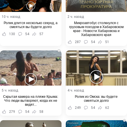
10 ч. назад
2 ч. назад
Ролик длится несколько секунд, а
Микроавтобус столкнулся с
смеяться вы будете долго
грузовым поездом в Хабаровском
крае - Новости Хабаровска и
130
54
57
Хабаровского края
287
54
51
i
i
5 ч. назад
4 ч. назад
Скрытая камера на пляже Крыма:
Ролик из Омска: вы будете
Что люди вытворяют, когда их не
смеяться долго
видят...
249
54
62
279
54
58
i