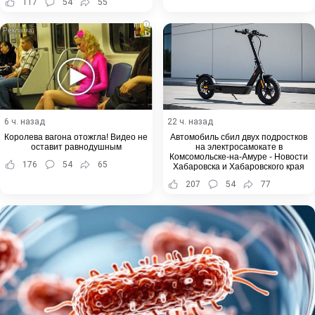
117
54
55
i
6 ч. назад
22 ч. назад
Королева вагона отожгла! Видео не
Автомобиль сбил двух подростков
оставит равнодушным
на электросамокате в
Комсомольске-на-Амуре - Новости
176
54
65
Хабаровска и Хабаровского края
207
54
77