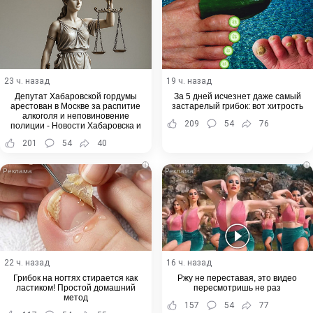
23 ч. назад
19 ч. назад
Депутат Хабаровской гордумы
За 5 дней исчезнет даже самый
арестован в Москве за распитие
застарелый грибок: вот хитрость
алкоголя и неповиновение
209
54
76
полиции - Новости Хабаровска и
Хабаровского края
201
54
40
i
i
22 ч. назад
16 ч. назад
Грибок на ногтях стирается как
Ржу не переставая, это видео
ластиком! Простой домашний
пересмотришь не раз
метод
157
54
77