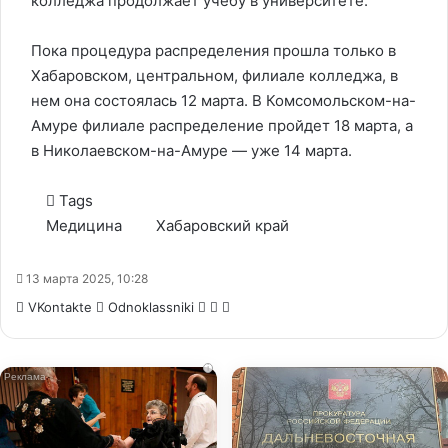
колледжа продолжает учебу в университете.
Пока процедура распределения прошла только в
Хабаровском, центральном, филиале колледжа, в
нем она состоялась 12 марта. В Комсомольском-на-
Амуре филиале распределение пройдет 18 марта, а
в Николаевском-на-Амуре — уже 14 марта.
Tags
Медицина
Хабаровский край
13 марта 2025, 10:28
WhatsApp
Telegram
Share
VKontakte
Odnoklassniki
via
Email
i