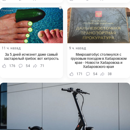
i
11 ч. назад
9 ч. назад
За 5 дней исчезнет даже самый
Микроавтобус столкнулся с
застарелый грибок: вот хитрость
грузовым поездом в Хабаровском
крае - Новости Хабаровска и
176
54
71
Хабаровского края
171
54
38