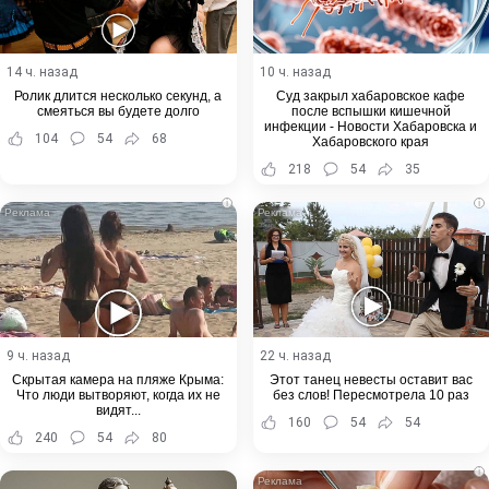
14 ч. назад
10 ч. назад
Ролик длится несколько секунд, а
Суд закрыл хабаровское кафе
смеяться вы будете долго
после вспышки кишечной
инфекции - Новости Хабаровска и
104
54
68
Хабаровского края
218
54
35
i
i
9 ч. назад
22 ч. назад
Скрытая камера на пляже Крыма:
Этот танец невесты оставит вас
Что люди вытворяют, когда их не
без слов! Пересмотрела 10 раз
видят...
160
54
54
240
54
80
i