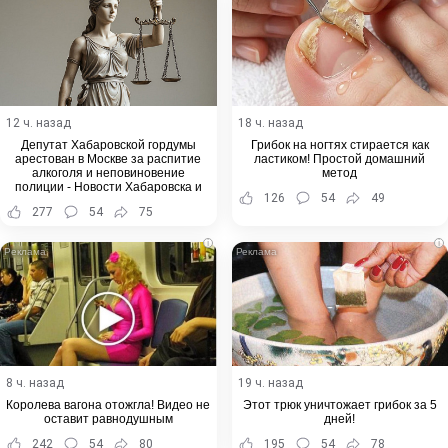
12 ч. назад
18 ч. назад
Депутат Хабаровской гордумы
Грибок на ногтях стирается как
арестован в Москве за распитие
ластиком! Простой домашний
алкоголя и неповиновение
метод
полиции - Новости Хабаровска и
126
54
49
Хабаровского края
277
54
75
i
i
8 ч. назад
19 ч. назад
Королева вагона отожгла! Видео не
Этот трюк уничтожает грибок за 5
оставит равнодушным
дней!
242
54
80
195
54
78