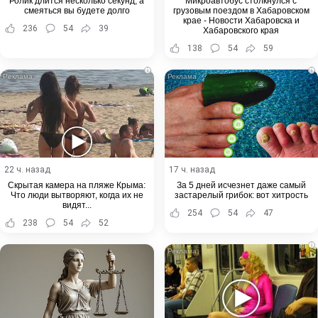
Ролик длится несколько секунд, а
Микроавтобус столкнулся с
смеяться вы будете долго
грузовым поездом в Хабаровском
крае - Новости Хабаровска и
236
54
39
Хабаровского края
138
54
59
i
i
22 ч. назад
17 ч. назад
Скрытая камера на пляже Крыма:
За 5 дней исчезнет даже самый
Что люди вытворяют, когда их не
застарелый грибок: вот хитрость
видят...
254
54
47
238
54
52
i