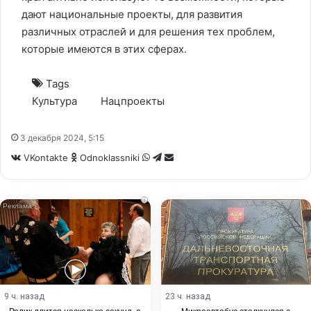
дают национальные проекты, для развития
различных отраслей и для решения тех проблем,
которые имеются в этих сферах.
Tags
Культура
Нацпроекты
3 декабря 2024, 5:15
WhatsApp
Telegram
Share
VKontakte
Odnoklassniki
via
Email
i
9 ч. назад
23 ч. назад