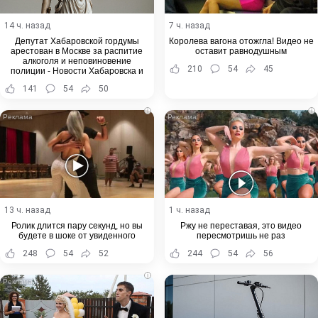
14 ч. назад
7 ч. назад
Депутат Хабаровской гордумы
Королева вагона отожгла! Видео не
арестован в Москве за распитие
оставит равнодушным
алкоголя и неповиновение
210
54
45
полиции - Новости Хабаровска и
Хабаровского края
141
54
50
i
i
13 ч. назад
1 ч. назад
Ролик длится пару секунд, но вы
Ржу не переставая, это видео
будете в шоке от увиденного
пересмотришь не раз
248
54
52
244
54
56
i