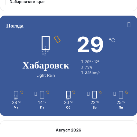
Хабаровском крае
Погода
29
℃
Хабаровск
29º - 12º
73%
3.15 km/h
Light Rain
28
14
20
22
25
℃
℃
℃
℃
℃
Чт
Пт
Сб
Вс
Пн
Август 2026