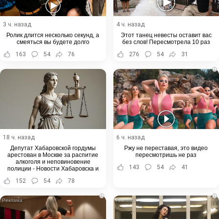
3 ч. назад
4 ч. назад
Ролик длится несколько секунд, а
Этот танец невесты оставит вас
смеяться вы будете долго
без слов! Пересмотрела 10 раз
163
54
76
276
54
31
i
18 ч. назад
6 ч. назад
Депутат Хабаровской гордумы
Ржу не переставая, это видео
арестован в Москве за распитие
пересмотришь не раз
алкоголя и неповиновение
143
54
41
полиции - Новости Хабаровска и
Хабаровского края
152
54
78
i
i