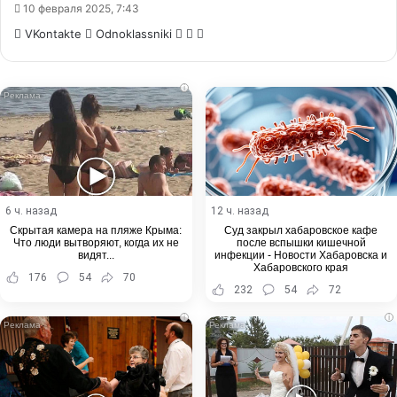
10 февраля 2025, 7:43
WhatsApp
Telegram
Share
VKontakte
Odnoklassniki
via
Email
i
6 ч. назад
12 ч. назад
Скрытая камера на пляже Крыма:
Суд закрыл хабаровское кафе
Что люди вытворяют, когда их не
после вспышки кишечной
видят...
инфекции - Новости Хабаровска и
Хабаровского края
176
54
70
232
54
72
i
i